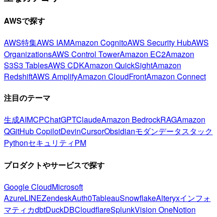
AWSで探す
AWS特集
AWS IAM
Amazon Cognito
AWS Security Hub
AWS
Organizations
AWS Control Tower
Amazon EC2
Amazon
S3
S3 Tables
AWS CDK
Amazon QuickSight
Amazon
Redshift
AWS Amplify
Amazon CloudFront
Amazon Connect
注目のテーマ
生成AI
MCP
ChatGPT
Claude
Amazon Bedrock
RAG
Amazon
Q
GitHub Copilot
Devin
Cursor
Obsidian
モダンデータスタック
Python
セキュリティ
PM
プロダクトやサービスで探す
Google Cloud
Microsoft
Azure
LINE
Zendesk
Auth0
Tableau
Snowflake
Alteryx
インフォ
マティカ
dbt
DuckDB
Cloudflare
Splunk
Vision One
Notion