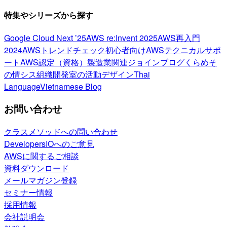
特集やシリーズから探す
Google Cloud Next ’25
AWS re:Invent 2025
AWS再入門
2024
AWSトレンドチェック
初心者向け
AWSテクニカルサポ
ート
AWS認定（資格）
製造業関連
ジョインブログ
くらめそ
の情シス
組織開発室の活動
デザイン
Thai
Language
Vietnamese Blog
お問い合わせ
クラスメソッドへの問い合わせ
DevelopersIOへのご意見
AWSに関するご相談
資料ダウンロード
メールマガジン登録
セミナー情報
採用情報
会社説明会