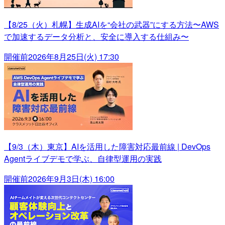
【8/25（火）札幌】生成AIを“会社の武器”にする方法〜AWS
で加速するデータ分析と、安全に導入する仕組み〜
開催前
2026年8月25日(火) 17:30
【9/3（木）東京】AIを活用した障害対応最前線 | DevOps
Agentライブデモで学ぶ、自律型運用の実践
開催前
2026年9月3日(木) 16:00