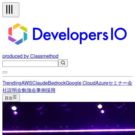
produced by Classmethod
Trending
AWS
Claude
Bedrock
Google Cloud
Azure
セミナー
会
社説明会
勉強会
事例
採用
目次