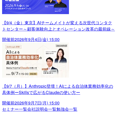
【9/4（金）東京】AIチームメイトが変える次世代コンタク
トセンター～顧客体験向上とオペレーション改革の最前線～
開催前
2026年9月4日(金) 15:00
【9/7（月）】Anthropic登壇！AIによる自治体業務効率化の
具体例ーSkillsで広がるClaudeの使い方ー
開催前
2026年9月7日(月) 15:00
セミナー一覧
会社説明会一覧
勉強会一覧