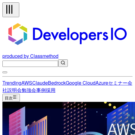
produced by Classmethod
Trending
AWS
Claude
Bedrock
Google Cloud
Azure
セミナー
会
社説明会
勉強会
事例
採用
目次