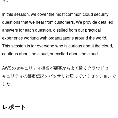
In this session, we cover the most common cloud security
questions that we hear from customers. We provide detailed
answers for each question, distilled from our practical
experience working with organizations around the world.
This session is for everyone who is curious about the cloud,
cautious about the cloud, or excited about the cloud.
AWSのセキュリティ担当が顧客からよく聞くクラウドセ
キュリティの都市伝説をバッサリと切っていくセッションで
した。
レポート