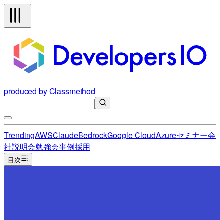
produced by Classmethod
Trending
AWS
Claude
Bedrock
Google Cloud
Azure
セミナー
会
社説明会
勉強会
事例
採用
目次