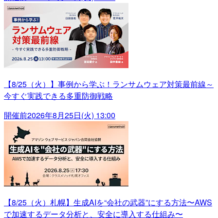
【8/25（火）】事例から学ぶ！ランサムウェア対策最前線～
今すぐ実践できる多重防御戦略
開催前
2026年8月25日(火) 13:00
【8/25（火）札幌】生成AIを“会社の武器”にする方法〜AWS
で加速するデータ分析と、安全に導入する仕組み〜