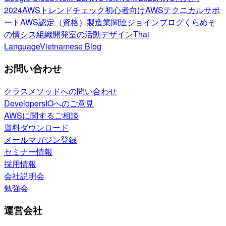
2024
AWSトレンドチェック
初心者向け
AWSテクニカルサポ
ート
AWS認定（資格）
製造業関連
ジョインブログ
くらめそ
の情シス
組織開発室の活動
デザイン
Thai
Language
Vietnamese Blog
お問い合わせ
クラスメソッドへの問い合わせ
DevelopersIOへのご意見
AWSに関するご相談
資料ダウンロード
メールマガジン登録
セミナー情報
採用情報
会社説明会
勉強会
運営会社