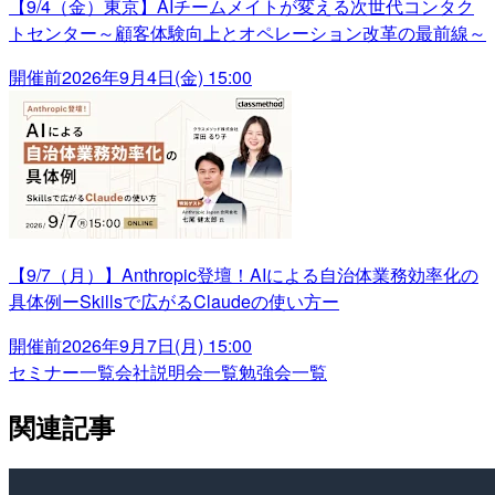
【9/4（金）東京】AIチームメイトが変える次世代コンタク
トセンター～顧客体験向上とオペレーション改革の最前線～
開催前
2026年9月4日(金) 15:00
【9/7（月）】Anthropic登壇！AIによる自治体業務効率化の
具体例ーSkillsで広がるClaudeの使い方ー
開催前
2026年9月7日(月) 15:00
セミナー一覧
会社説明会一覧
勉強会一覧
関連記事