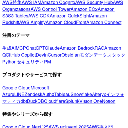
AWS特集
AWS IAM
Amazon Cognito
AWS Security Hub
AWS
Organizations
AWS Control Tower
Amazon EC2
Amazon
S3
S3 Tables
AWS CDK
Amazon QuickSight
Amazon
Redshift
AWS Amplify
Amazon CloudFront
Amazon Connect
注目のテーマ
生成AI
MCP
ChatGPT
Claude
Amazon Bedrock
RAG
Amazon
Q
GitHub Copilot
Devin
Cursor
Obsidian
モダンデータスタック
Python
セキュリティ
PM
プロダクトやサービスで探す
Google Cloud
Microsoft
Azure
LINE
Zendesk
Auth0
Tableau
Snowflake
Alteryx
インフォ
マティカ
dbt
DuckDB
Cloudflare
Splunk
Vision One
Notion
特集やシリーズから探す
Google Cloud Next ’25
AWS re:Invent 2025
AWS再入門