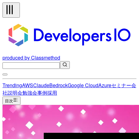
produced by Classmethod
Trending
AWS
Claude
Bedrock
Google Cloud
Azure
セミナー
会
社説明会
勉強会
事例
採用
目次