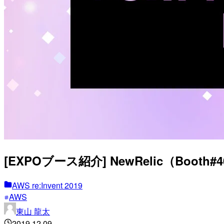
[EXPOブース紹介] NewRelic（Booth#
AWS re:Invent 2019
AWS
東山 龍太
2019.12.09