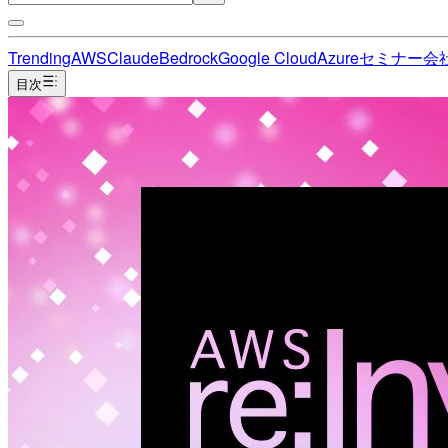
Trending
AWS
Claude
Bedrock
Google Cloud
Azure
セミナー
会
目次