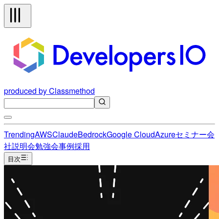
produced by Classmethod
Trending
AWS
Claude
Bedrock
Google Cloud
Azure
セミナー
会
社説明会
勉強会
事例
採用
目次