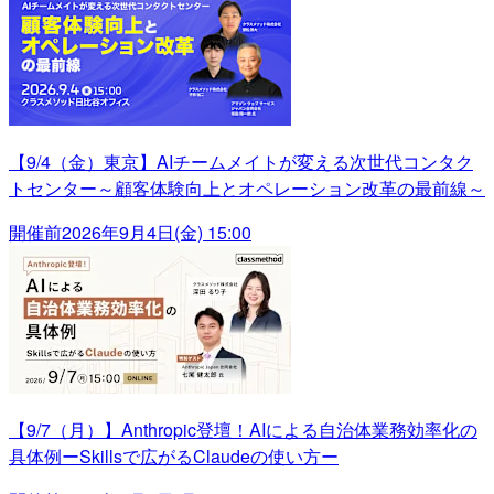
【9/4（金）東京】AIチームメイトが変える次世代コンタク
トセンター～顧客体験向上とオペレーション改革の最前線～
開催前
2026年9月4日(金) 15:00
【9/7（月）】Anthropic登壇！AIによる自治体業務効率化の
具体例ーSkillsで広がるClaudeの使い方ー