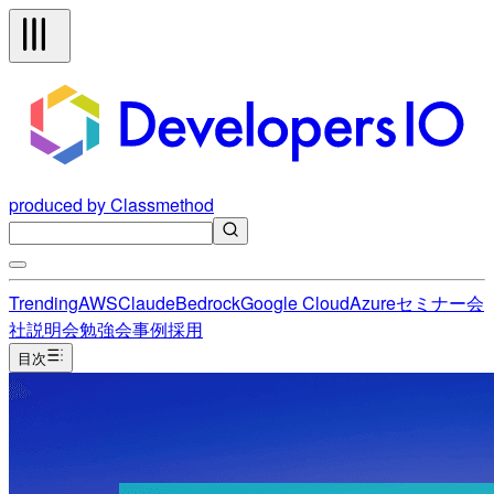
produced by Classmethod
Trending
AWS
Claude
Bedrock
Google Cloud
Azure
セミナー
会
社説明会
勉強会
事例
採用
目次