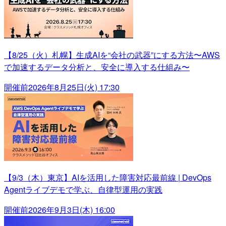
【8/25（火）札幌】生成AIを“会社の武器”にする方法〜AWS
で加速するデータ分析と、安全に導入する仕組み〜
開催前
2026年8月25日(火) 17:30
【9/3（木）東京】AIを活用した障害対応最前線 | DevOps
Agentライブデモで学ぶ、自律型運用の実践
開催前
2026年9月3日(木) 16:00