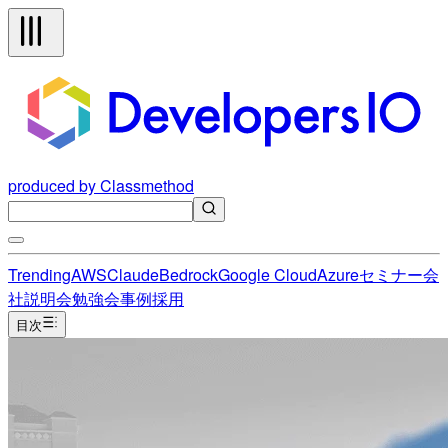
produced by Classmethod
Trending
AWS
Claude
Bedrock
Google Cloud
Azure
セミナー
会
社説明会
勉強会
事例
採用
目次