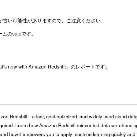
が古い可能性がありますので、ご注意ください。
のsutoです。
’s new with Amazon Redshift」のレポートです。
mazon Redshift—a fast, cost-optimized, and widely used cloud da
n required. Learn how Amazon Redshift reinvented data warehousing
nd how it empowers you to apply machine learning quickly and e