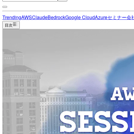
Trending
AWS
Claude
Bedrock
Google Cloud
Azure
セミナー
会
目次