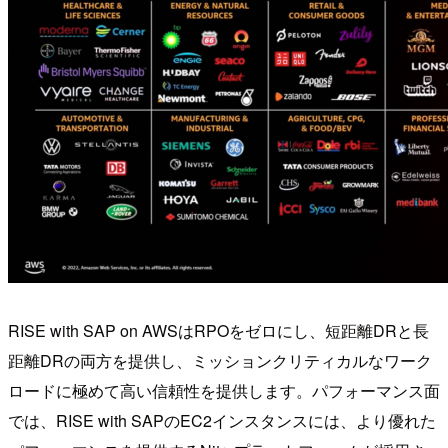
RISE with SAP on AWSはRPOをゼロにし、短距離DRと長
距離DRの両方を提供し、ミッションクリティカルなワーク
ロードに極めて高い信頼性を提供します。パフォーマンス面
では、RISE with SAPのEC2インスタンスには、より優れた