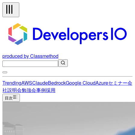
produced by Classmethod
Trending
AWS
Claude
Bedrock
Google Cloud
Azure
セミナー
会
社説明会
勉強会
事例
採用
目次