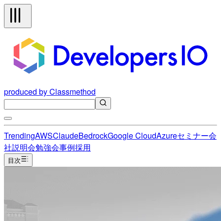
produced by Classmethod
Trending
AWS
Claude
Bedrock
Google Cloud
Azure
セミナー
会
社説明会
勉強会
事例
採用
目次