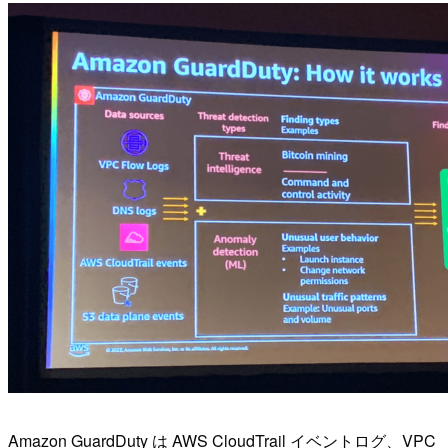
Amazon GuardDuty は AWS CloudTrail イベントログ、VPC