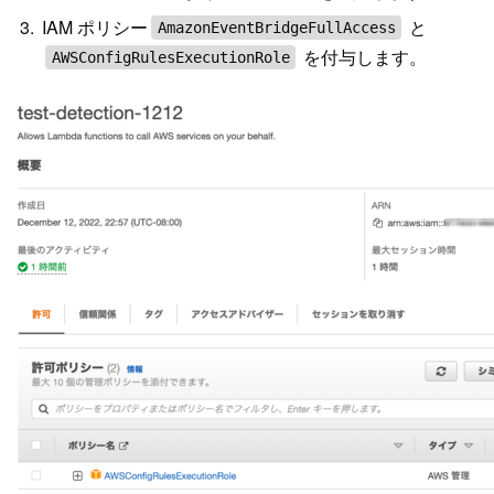
IAM ポリシー
と
AmazonEventBridgeFullAccess
を付与します。
AWSConfigRulesExecutionRole