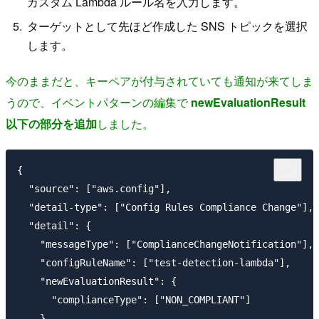
カスタム Lambda ルール名を入力します。
ターゲットとして先ほど作成した SNS トピックを選択
します。
今のままだと、キーペアが付与されていても通知が来てしま
うので、イベントパターンの編集で
newEvaluationResult
以下の部分を追加
しました。
{

  "source": ["aws.config"],

  "detail-type": ["Config Rules Compliance Change"],

  "detail": {

    "messageType": ["ComplianceChangeNotification"],

    "configRuleName": ["test-detection-lambda"],

    "newEvaluationResult": {

      "complianceType": ["NON_COMPLIANT"]

    }
