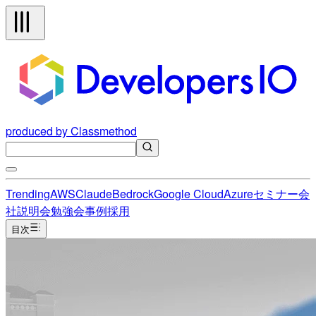
produced by Classmethod
Trending
AWS
Claude
Bedrock
Google Cloud
Azure
セミナー
会
社説明会
勉強会
事例
採用
目次