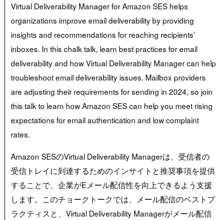
Virtual Deliverability Manager for Amazon SES helps
organizations improve email deliverability by providing
insights and recommendations for reaching recipients’
inboxes. In this chalk talk, learn best practices for email
deliverability and how Virtual Deliverability Manager can help
troubleshoot email deliverability issues. Mailbox providers
are adjusting their requirements for sending in 2024, so join
this talk to learn how Amazon SES can help you meet rising
expectations for email authentication and low complaint
rates.
Amazon SESのVirtual Deliverability Managerは、受信者の
受信トレイに到達するためのインサイトと推奨事項を提供
することで、企業がEメール配信性を向上できるよう支援
します。このチョークトークでは、メール配信のベストプ
ラクティスと、Virtual Deliverability Managerがメール配信