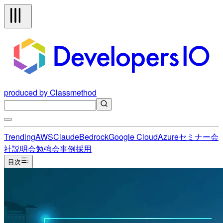
produced by Classmethod
Trending
AWS
Claude
Bedrock
Google Cloud
Azure
セミナー
会
社説明会
勉強会
事例
採用
目次