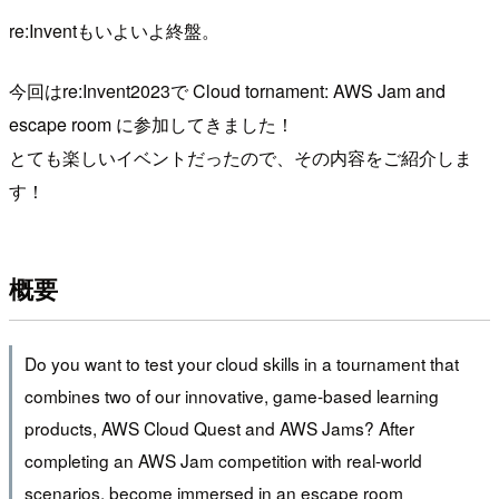
re:Inventもいよいよ終盤。
今回はre:Invent2023で Cloud tornament: AWS Jam and
escape room に参加してきました！
とても楽しいイベントだったので、その内容をご紹介しま
す！
概要
Do you want to test your cloud skills in a tournament that
combines two of our innovative, game-based learning
products, AWS Cloud Quest and AWS Jams? After
completing an AWS Jam competition with real-world
scenarios, become immersed in an escape room