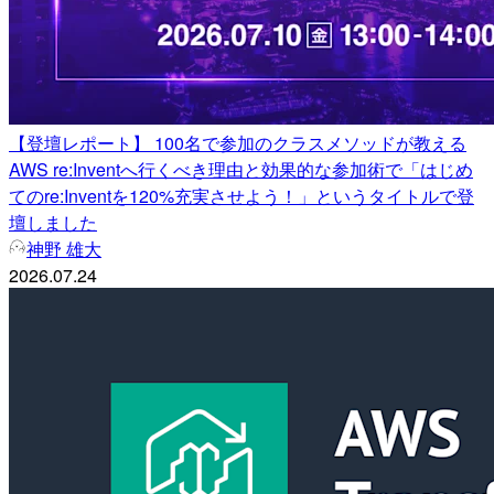
【登壇レポート】 100名で参加のクラスメソッドが教える
AWS re:Inventへ行くべき理由と効果的な参加術で「はじめ
てのre:Inventを120%充実させよう！」というタイトルで登
壇しました
神野 雄大
2026.07.24