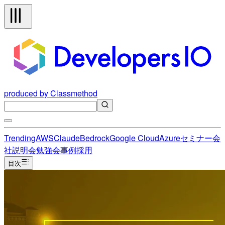
produced by Classmethod
Trending
AWS
Claude
Bedrock
Google Cloud
Azure
セミナー
会
社説明会
勉強会
事例
採用
目次