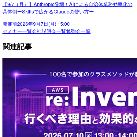
【9/7（月）】Anthropic登壇！AIによる自治体業務効率化の
具体例ーSkillsで広がるClaudeの使い方ー
開催前
2026年9月7日(月) 15:00
セミナー一覧
会社説明会一覧
勉強会一覧
関連記事