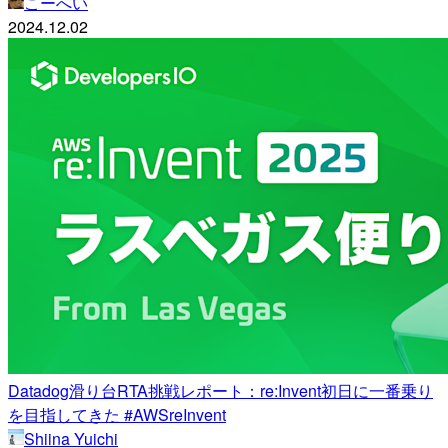
こーへい
2024.12.02
Datadog滑り台RTA挑戦レポート：re:Invent初日に一番乗り
を目指してきた #AWSreInvent
Shiina Yuichi