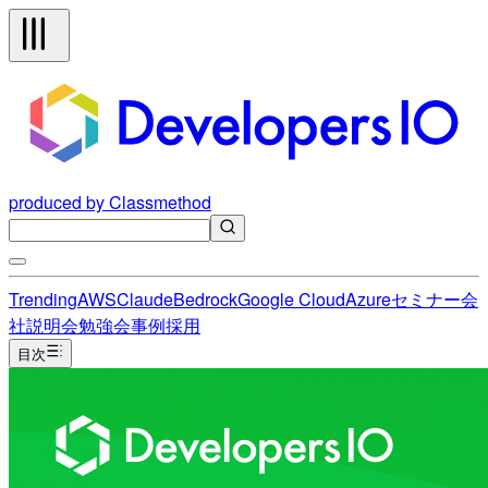
produced by Classmethod
Trending
AWS
Claude
Bedrock
Google Cloud
Azure
セミナー
会
社説明会
勉強会
事例
採用
目次