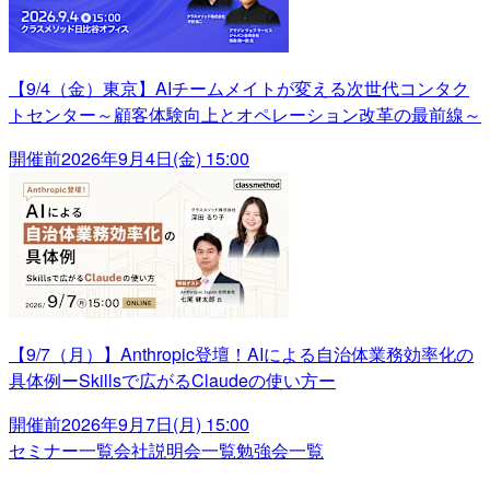
【9/4（金）東京】AIチームメイトが変える次世代コンタク
トセンター～顧客体験向上とオペレーション改革の最前線～
開催前
2026年9月4日(金) 15:00
【9/7（月）】Anthropic登壇！AIによる自治体業務効率化の
具体例ーSkillsで広がるClaudeの使い方ー
開催前
2026年9月7日(月) 15:00
セミナー一覧
会社説明会一覧
勉強会一覧