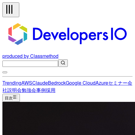
produced by Classmethod
Trending
AWS
Claude
Bedrock
Google Cloud
Azure
セミナー
会
社説明会
勉強会
事例
採用
目次