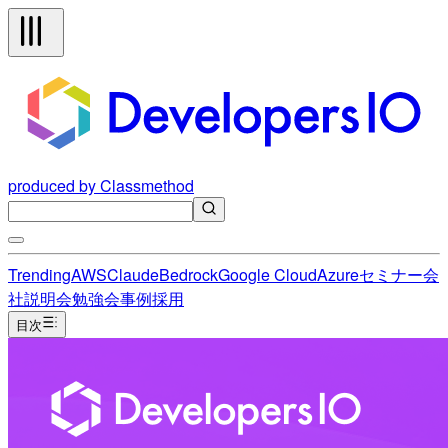
produced by Classmethod
Trending
AWS
Claude
Bedrock
Google Cloud
Azure
セミナー
会
社説明会
勉強会
事例
採用
目次