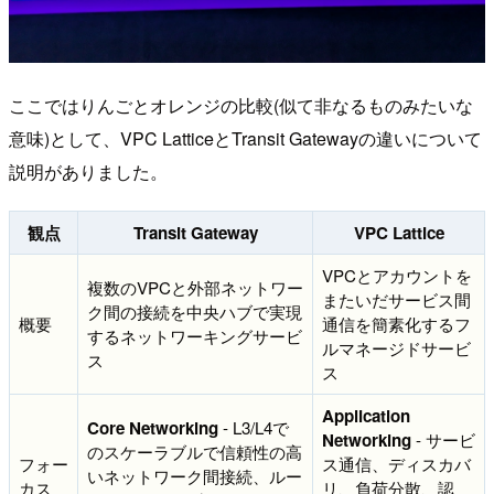
ここではりんごとオレンジの比較(似て非なるものみたいな
意味)として、VPC LatticeとTransit Gatewayの違いについて
説明がありました。
観点
Transit Gateway
VPC Lattice
VPCとアカウントを
複数のVPCと外部ネットワー
またいだサービス間
ク間の接続を中央ハブで実現
概要
通信を簡素化するフ
するネットワーキングサービ
ルマネージドサービ
ス
ス
Application
Core Networking
- L3/L4で
Networking
- サービ
のスケーラブルで信頼性の高
フォー
ス通信、ディスカバ
いネットワーク間接続、ルー
カス
リ、負荷分散、認