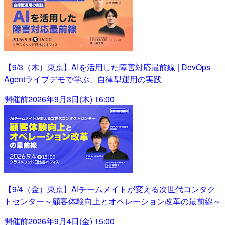
【9/3（木）東京】AIを活用した障害対応最前線 | DevOps
Agentライブデモで学ぶ、自律型運用の実践
開催前
2026年9月3日(木) 16:00
【9/4（金）東京】AIチームメイトが変える次世代コンタク
トセンター～顧客体験向上とオペレーション改革の最前線～
開催前
2026年9月4日(金) 15:00