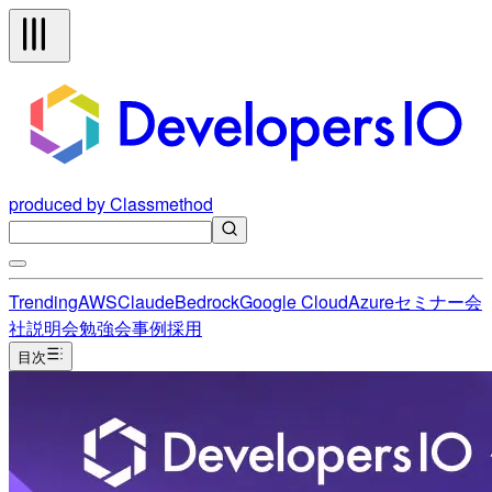
produced by Classmethod
Trending
AWS
Claude
Bedrock
Google Cloud
Azure
セミナー
会
社説明会
勉強会
事例
採用
目次