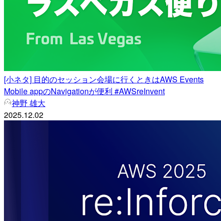
[小ネタ] 目的のセッション会場に行くときはAWS Events
Mobile appのNavigationが便利 #AWSreInvent
神野 雄大
2025.12.02