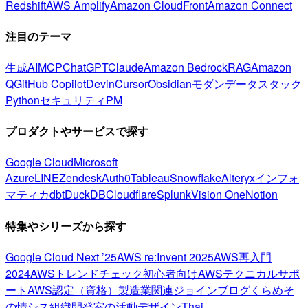
Redshift
AWS Amplify
Amazon CloudFront
Amazon Connect
注目のテーマ
生成AI
MCP
ChatGPT
Claude
Amazon Bedrock
RAG
Amazon
Q
GitHub Copilot
Devin
Cursor
Obsidian
モダンデータスタック
Python
セキュリティ
PM
プロダクトやサービスで探す
Google Cloud
Microsoft
Azure
LINE
Zendesk
Auth0
Tableau
Snowflake
Alteryx
インフォ
マティカ
dbt
DuckDB
Cloudflare
Splunk
Vision One
Notion
特集やシリーズから探す
Google Cloud Next ’25
AWS re:Invent 2025
AWS再入門
2024
AWSトレンドチェック
初心者向け
AWSテクニカルサポ
ート
AWS認定（資格）
製造業関連
ジョインブログ
くらめそ
の情シス
組織開発室の活動
デザイン
Thai