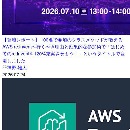
【登壇レポート】 100名で参加のクラスメソッドが教える
AWS re:Inventへ行くべき理由と効果的な参加術で「はじめ
てのre:Inventを120%充実させよう！」というタイトルで登
壇しました
神野 雄大
2026.07.24