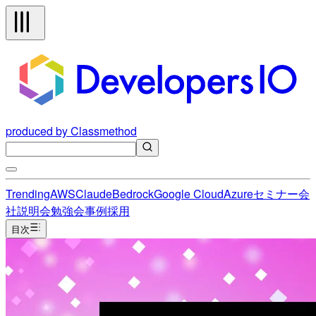
produced by Classmethod
Trending
AWS
Claude
Bedrock
Google Cloud
Azure
セミナー
会
社説明会
勉強会
事例
採用
目次