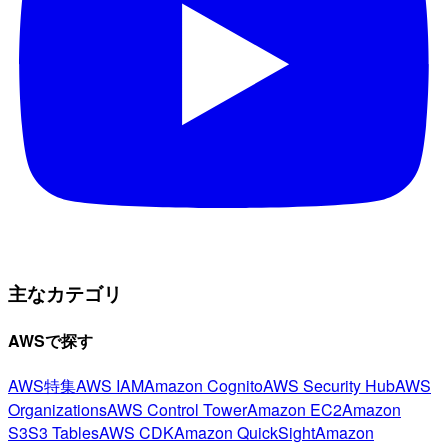
主なカテゴリ
AWSで探す
AWS特集
AWS IAM
Amazon Cognito
AWS Security Hub
AWS
Organizations
AWS Control Tower
Amazon EC2
Amazon
S3
S3 Tables
AWS CDK
Amazon QuickSight
Amazon