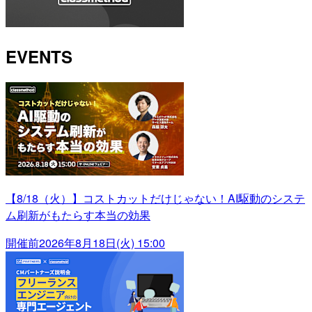
EVENTS
【8/18（火）】コストカットだけじゃない！AI駆動のシステ
ム刷新がもたらす本当の効果
開催前
2026年8月18日(火) 15:00