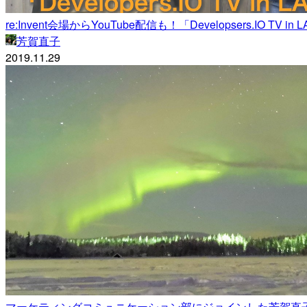
re:Invent会場からYouTube配信も！「Developsers.IO TV 
芳賀直子
2019.11.29
マーケティングコミュニケーション部にジョインした芳賀直