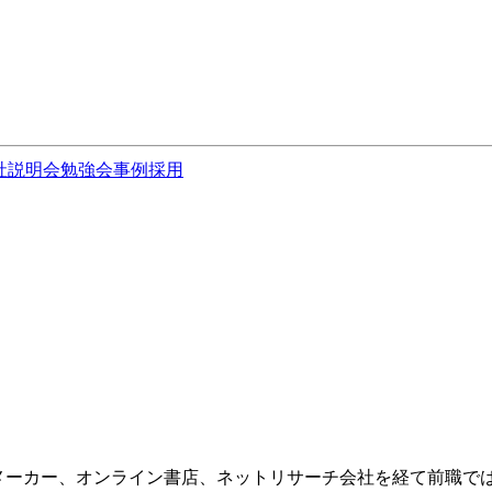
社説明会
勉強会
事例
採用
。メーカー、オンライン書店、ネットリサーチ会社を経て前職で