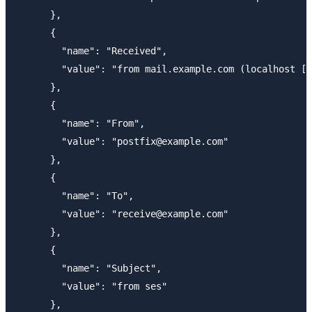
      },

      {

        "name": "Received",

        "value": "from mail.example.com (localhost [1
      },

      {

        "name": "From",

        "value": "postfix@example.com"

      },

      {

        "name": "To",

        "value": "receive@example.com"

      },

      {

        "name": "Subject",

        "value": "from ses"

      },
