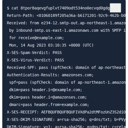
$ cat 8tpor8aqevgfuplvt7409odt534no0ecvqd0gdg1

Return-Path: <01060189f205a36a-b6171201-92c9-462b-b01
Received: from e234-12.smtp-out.ap-northeast-1.amazon
 by inbound-smtp.us-east-1.amazonaws.com with SMTP id
 for receive@example.com;

 Mon, 14 Aug 2023 03:10:35 +0000 (UTC)

X-SES-Spam-Verdict: PASS

X-SES-Virus-Verdict: PASS

Received-SPF: pass (spfCheck: domain of ap-northeast-
Authentication-Results: amazonses.com;

 spf=pass (spfCheck: domain of ap-northeast-1.amazons
 dkim=pass header.i=@example.com;

 dkim=pass header.i=@amazonses.com;

 dmarc=pass header.from=example.com;

X-SES-RECEIPT: AEFBQUFBQUFBQUFIVXdPa2dtMFozUnZ3S2diOG
X-SES-DKIM-SIGNATURE: a=rsa-sha256; q=dns/txt; b=PVyI
DKIM-Signature: v=1; a=rsa-sha256; q=dns/txt; c=relax