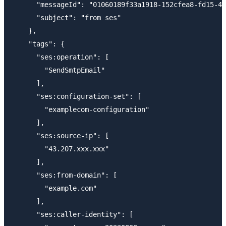
      "messageId": "01060189f33a1918-152cfea8-fd15-49
      "subject": "from ses"

    },

    "tags": {

      "ses:operation": [

        "SendSmtpEmail"

      ],

      "ses:configuration-set": [

        "examplecom-configuration"

      ],

      "ses:source-ip": [

        "43.207.xxx.xxx"

      ],

      "ses:from-domain": [

        "example.com"

      ],

      "ses:caller-identity": [
