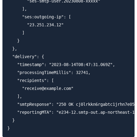
        "ses-smtp-user.20230808-xxxxx"

      ],

      "ses:outgoing-ip": [

        "23.251.234.12"

      ]

    }

  },

  "delivery": {

    "timestamp": "2023-08-14T08:47:31.069Z",

    "processingTimeMillis": 32741,

    "recipients": [

      "receive@example.com"

    ],

    "smtpResponse": "250 OK cj0lrkkn6rgabtc1jrhn7e05i
    "reportingMTA": "e234-12.smtp-out.ap-northeast-1.
  }
