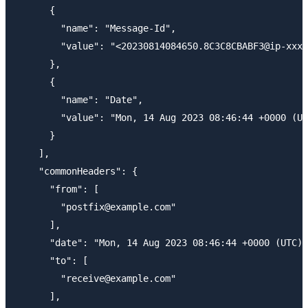
      {

        "name": "Message-Id",

        "value": "<20230814084650.8C3C8CBABF3@ip-xxx-
      },

      {

        "name": "Date",

        "value": "Mon, 14 Aug 2023 08:46:44 +0000 (UT
      }

    ],

    "commonHeaders": {

      "from": [

        "postfix@example.com"

      ],

      "date": "Mon, 14 Aug 2023 08:46:44 +0000 (UTC)"
      "to": [

        "receive@example.com"

      ],
