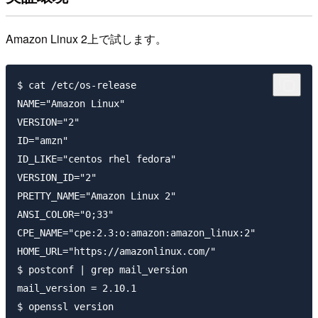
Amazon Linux 2上で試します。
$ cat /etc/os-release

NAME="Amazon Linux"

VERSION="2"

ID="amzn"

ID_LIKE="centos rhel fedora"

VERSION_ID="2"

PRETTY_NAME="Amazon Linux 2"

ANSI_COLOR="0;33"

CPE_NAME="cpe:2.3:o:amazon:amazon_linux:2"

HOME_URL="https://amazonlinux.com/"

$ postconf | grep mail_version

mail_version = 2.10.1

$ openssl version
