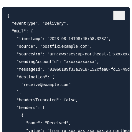
{

  "eventType": "Delivery",

  "mail": {

    "timestamp": "2023-08-14T08:46:58.328Z",

    "source": "postfix@example.com",

    "sourceArn": "arn:aws:ses:ap-northeast-1:xxxxxxxx
    "sendingAccountId": "xxxxxxxxxxxx",

    "messageId": "01060189f33a1918-152cfea8-fd15-49d8
    "destination": [

      "receive@example.com"

    ],

    "headersTruncated": false,

    "headers": [

      {

        "name": "Received",

        "value": "from ip-xxx-xxx-xxx-xxx.ap-northeas