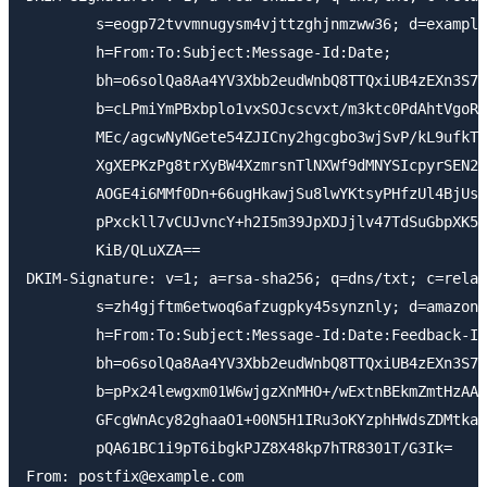
	s=eogp72tvvmnugysm4vjttzghjnmzww36; d=example.com; t=1691982603;

	h=From:To:Subject:Message-Id:Date;

	bh=o6solQa8Aa4YV3Xbb2eudWnbQ8TTQxiUB4zEXn3S7c0=;

	b=cLPmiYmPBxbplo1vxSOJcscvxt/m3ktc0PdAhtVgoR7sWPaw31bDC0i8WeNXcmGL

	MEc/agcwNyNGete54ZJICny2hgcgbo3wjSvP/kL9ufkTWkXoGh0AgcNfig39KxZP1L1

	XgXEPKzPg8trXyBW4XzmrsnTlNXWf9dMNYSIcpyrSEN2NBQ8YbL6QSt37+7pRZUJG8Q

	AOGE4i6MMf0Dn+66ugHkawjSu8lwYKtsyPHfzUl4BjUsWITeFxw8AET+WfauPio3+qM

	pPxckll7vCUJvncY+h2I5m39JpXDJjlv47TdSuGbpXK5+QpICMdXo/v5eC1p+MCDSgm

	KiB/QLuXZA==

DKIM-Signature: v=1; a=rsa-sha256; q=dns/txt; c=relax
	s=zh4gjftm6etwoq6afzugpky45synznly; d=amazonses.com; t=1691982603;

	h=From:To:Subject:Message-Id:Date:Feedback-ID;

	bh=o6solQa8Aa4YV3Xbb2eudWnbQ8TTQxiUB4zEXn3S7c0=;

	b=pPx24lewgxm01W6wjgzXnMHO+/wExtnBEkmZmtHzAARJ1jbPfgXmeKYCzG20XXDp

	GFcgWnAcy82ghaaO1+00N5H1IRu3oKYzphHWdsZDMtkaEhJLrCeeVjtnHzVoz7Ar+Yc

	pQA61BC1i9pT6ibgkPJZ8X48kp7hTR8301T/G3Ik=

From: postfix@example.com
