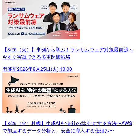
【8/25（火）】事例から学ぶ！ランサムウェア対策最前線～
今すぐ実践できる多重防御戦略
開催前
2026年8月25日(火) 13:00
【8/25（火）札幌】生成AIを“会社の武器”にする方法〜AWS
で加速するデータ分析と、安全に導入する仕組み〜