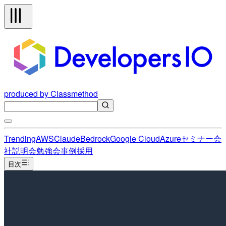
produced by Classmethod
Trending
AWS
Claude
Bedrock
Google Cloud
Azure
セミナー
会
社説明会
勉強会
事例
採用
目次