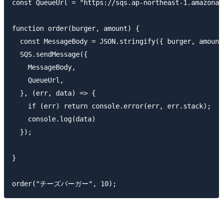
const QueueUrl = "https://sqs.ap-northeast-1.amazonaw
function order(burger, amount) {

  const MessageBody = JSON.stringify({ burger, amount
  SQS.sendMessage({

    MessageBody,

    QueueUrl,

  }, (err, data) => {

    if (err) return console.error(err, err.stack);

    console.log(data)

  });

}
