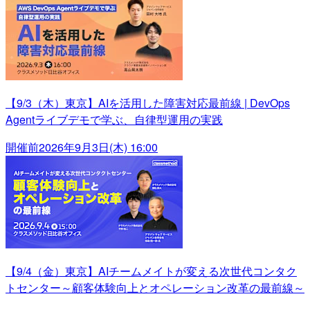
【9/3（木）東京】AIを活用した障害対応最前線 | DevOps
Agentライブデモで学ぶ、自律型運用の実践
開催前
2026年9月3日(木) 16:00
【9/4（金）東京】AIチームメイトが変える次世代コンタク
トセンター～顧客体験向上とオペレーション改革の最前線～