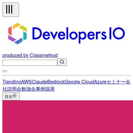
produced by Classmethod
Trending
AWS
Claude
Bedrock
Google Cloud
Azure
セミナー
会
社説明会
勉強会
事例
採用
目次