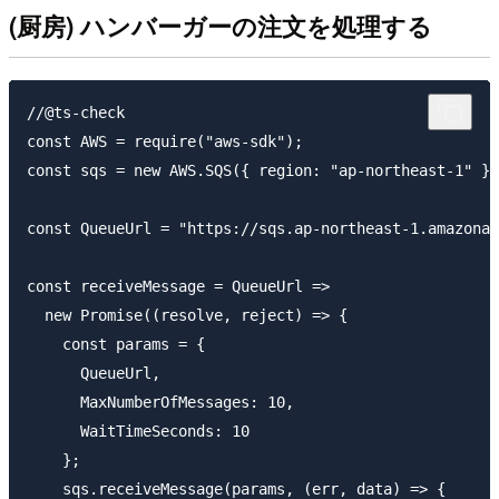
(厨房) ハンバーガーの注文を処理する
//@ts-check

const AWS = require("aws-sdk");

const sqs = new AWS.SQS({ region: "ap-northeast-1" })
const QueueUrl = "https://sqs.ap-northeast-1.amazonaw
const receiveMessage = QueueUrl =>

  new Promise((resolve, reject) => {

    const params = {

      QueueUrl,

      MaxNumberOfMessages: 10,

      WaitTimeSeconds: 10

    };

    sqs.receiveMessage(params, (err, data) => {
