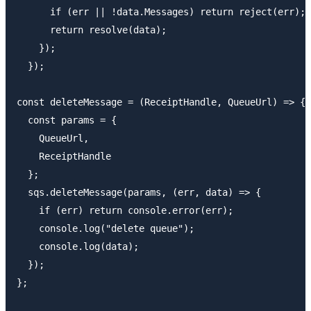
      if (err || !data.Messages) return reject(err);

      return resolve(data);

    });

  });

const deleteMessage = (ReceiptHandle, QueueUrl) => {

  const params = {

    QueueUrl,

    ReceiptHandle

  };

  sqs.deleteMessage(params, (err, data) => {

    if (err) return console.error(err);

    console.log("delete queue");

    console.log(data);

  });

};
