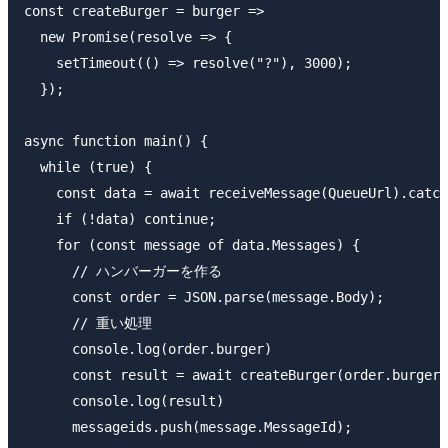
const createBurger = burger =>

  new Promise(resolve => {

    setTimeout(() => resolve("?"), 3000);

  });

async function main() {

  while (true) {

    const data = await receiveMessage(QueueUrl).catch
    if (!data) continue;

    for (const message of data.Messages) {

      // ハンバーガーを作る

      const order = JSON.parse(message.Body);

      // 重い処理

      console.log(order.burger)

      const result = await createBurger(order.burger)
      console.log(result)

      messageids.push(message.MessageId);
