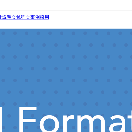
社説明会
勉強会
事例
採用