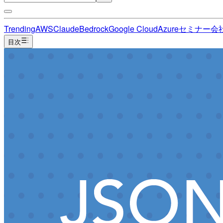
Trending
AWS
Claude
Bedrock
Google Cloud
Azure
セミナー
会
目次