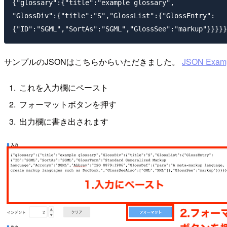
{"glossary":{"title":"example glossary",

"GlossDiv":{"title":"S","GlossList":{"GlossEntry":

{"ID":"SGML","SortAs":"SGML","GlossSee":"markup"}}}}}
サンプルのJSONはこちらからいただきました。
JSON Exam
これを入力欄にペースト
フォーマットボタンを押す
出力欄に書き出されます