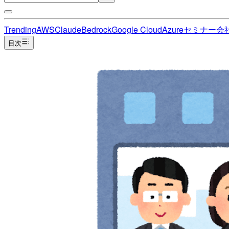
Trending
AWS
Claude
Bedrock
Google Cloud
Azure
セミナー
会
目次