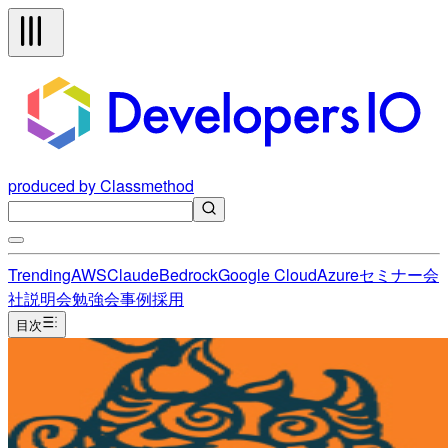
produced by Classmethod
Trending
AWS
Claude
Bedrock
Google Cloud
Azure
セミナー
会
社説明会
勉強会
事例
採用
目次