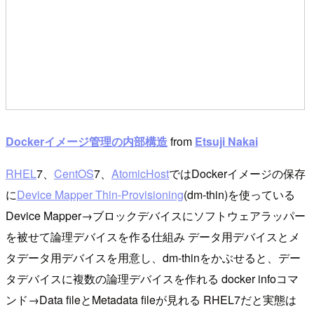
Dockerイメージ管理の内部構造
from
Etsuji Nakai
RHEL
7、
CentOS
7、
AtomicHost
ではDockerイメージの保存
に
Device Mapper Thin-Provisioning
(dm-thin)を使っている
Device Mapper→ブロックデバイスにソフトウェアラッパー
を被せて論理デバイスを作る仕組み データ用デバイスとメ
タデータ用デバイスを用意し、dm-thinをかぶせると、デー
タデバイスに複数の論理デバイスを作れる docker infoコマ
ンド→Data fileとMetadata fileが見れる RHEL7だと実態は