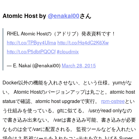
Atomic Host by
@enakai00
さん
RHEL Atomic Hostの（アドリブ）発表資料です！
http://t.co/TPBgy4UIma
http://t.co/Hq4dC2K6Xw
http://t.co/P5dbtPQOCf
#cloudmix
— E. Nakai (@enakai00)
March 28, 2015
Docker以外の機能を入れさせない、という仕様。yumがな
い。 Atomic Hostのバージョンアップは丸ごと。atomic host
statusで確認、atomic host upgradeで実行。
rpm-ostree
とい
う仕組みを使っている。gitに似てる。 /usrがread onlyなの
で書き込み出来ない。 /varは書き込み可能、書き込みが必要
なものは全て/varに配置される。 監視ツールなどを入れたい
場合は？ 監視ツールを入れたコンテナを立ち上げる Super