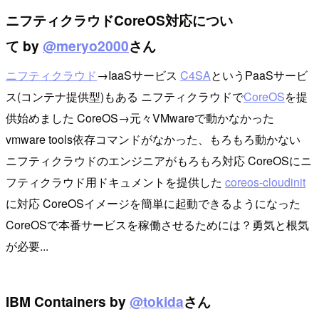
ニフティクラウドCoreOS対応につい
て by
@meryo2000
さん
ニフティクラウド
→IaaSサービス
C4SA
というPaaSサービ
ス(コンテナ提供型)もある ニフティクラウドで
CoreOS
を提
供始めました CoreOS→元々VMwareで動かなかった
vmware tools依存コマンドがなかった、もろもろ動かない
ニフティクラウドのエンジニアがもろもろ対応 CoreOSにニ
フティクラウド用ドキュメントを提供した
coreos-cloudinit
に対応 CoreOSイメージを簡単に起動できるようになった
CoreOSで本番サービスを稼働させるためには？勇気と根気
が必要...
IBM Containers by
@tokida
さん