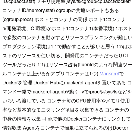
ID/cpuacct.stat) メモリ使用率(/sys/fs/cgroup/cpuacct/docker/
コンテナID/memory.stat) cgroupの共通レポートもある
(cgroup.procs) ホストとコンテナの関係 ホスト1:コンテナ
n(開発環境、CI環境)かホスト1:コンテナ1(本番環境) 1ホスト
で多数のコンテナを動かすとリソースプランニングが難しい
プロダクション環境は1:1で動かすことが多いと思う 1:nはホ
ストのリソースを使い切る、開発用のコンテナだったりCI
ツールだったり 1:1はリソース占有(fluentdのような関連ツー
ルコンテナは上がるがアプリコンテナは1つ)
Mackerel
で
Dockerを管理 Docker Hubにmackerel-agentを置いてある コ
マンド一発でmackerel-agentが動く -vで/procや/sys/fsなどを
いろいろ渡している コンテナ毎のCPU使用率やメモリ使用
率など基本的なモニタリング項目を収集できる コンテナの
中身の情報を収集 --linkで他のDockerコンテナにリンクして
情報収集 Agentをコンテナで簡単に立てられるのはDocker