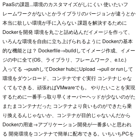
PaaSの課題...環境のカスタマイズがしにくい 使いたいフ
レームワークがないとかライブラリのバージョンが違うとか
本当に欲しい環境が手に入らない 課題を解決するために
Dockerを開発 環境を丸ごと詰め込んだイメージを作って、
いろんな環境を自由に立ち上げられるように Dockerの基本
的な機能とは？ Dockerfile→buildしてイメージ作成、イメー
ジの中に全て(OS、ライブラリ、フレームワーク、e.t.c.)
入ってる →pushしてDocker hubにUpload →pull or runして
環境をダウンロード、コンテナですぐ実行 コンテナじゃな
くてもできる、頑張ればVMwareでも。 やりたいことを実現
するために一番手っ取り早くオーバーヘッドが少ないのがた
またまコンテナだった コンテナより良いものができたら乗
り換えるんじゃないか、コンテナが目的じゃないんだから
Dockerの用途→アプリケーション開発が一番多いと思われ
る 開発環境をコンテナで簡単に配布できる。いちいちPCを