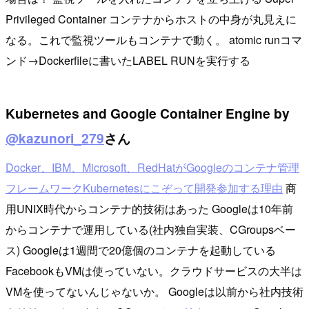
Privileged Container コンテナからホストの中身が丸見えに
なる。これで監視ツールもコンテナで動く。 atomic runコマ
ンド→Dockerfileに書いたLABEL RUNを実行する
Kubernetes and Google Container Engine by
@kazunori_279
さん
Docker、IBM、Microsoft、RedHatがGoogleのコンテナ管理
フレームワークKubernetesにこぞって開発参加する理由
商
用UNIX時代からコンテナ的技術はあった Googleは10年前
からコンテナで運用している(社内独自実装、CGroupsベー
ス) Googleは1週間で20億個のコンテナを起動している
FacebookもVMは使っていない。クラウドサービスの大半は
VMを使ってないんじゃないか。 Googleは以前から社内技術