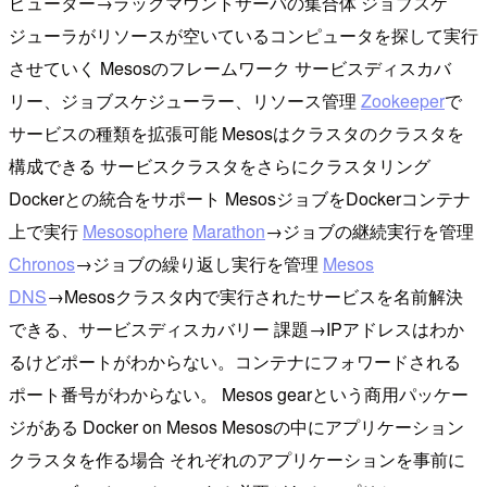
ピューター→ラックマウントサーバの集合体 ジョブスケ
ジューラがリソースが空いているコンピュータを探して実行
させていく Mesosのフレームワーク サービスディスカバ
リー、ジョブスケジューラー、リソース管理
Zookeeper
で
サービスの種類を拡張可能 Mesosはクラスタのクラスタを
構成できる サービスクラスタをさらにクラスタリング
Dockerとの統合をサポート MesosジョブをDockerコンテナ
上で実行
Mesosophere
Marathon
→ジョブの継続実行を管理
Chronos
→ジョブの繰り返し実行を管理
Mesos
DNS
→Mesosクラスタ内で実行されたサービスを名前解決
できる、サービスディスカバリー 課題→IPアドレスはわか
るけどポートがわからない。コンテナにフォワードされる
ポート番号がわからない。 Mesos gearという商用パッケー
ジがある Docker on Mesos Mesosの中にアプリケーション
クラスタを作る場合 それぞれのアプリケーションを事前に