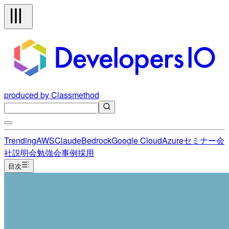
produced by Classmethod
Trending
AWS
Claude
Bedrock
Google Cloud
Azure
セミナー
会
社説明会
勉強会
事例
採用
目次