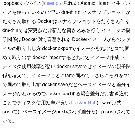
loopbackデバイス(
losetup
で見れる) Atomic Hostだと生デバ
イスを使っているので早い dm-thinだとスナップショットが
たくさん取れる Dockerはスナップショットをたくさん作る
dm-thinでは変更点だけ新たな書き込みを行う イメージの親
子関係はDocker側で管理される Dockerイメージからのファ
イルの取り出し方 docker exportでイメージを丸ごとtarで固
めて取り出す docker importすると丸ごとイメージ作成→
ディスク使用効率が悪い docker saveではイメージの親子関
係を考えて、イメージごとにtarで固めて、さらにそれをtar
で固めて取り出す docker saveだとベースイメージと差分イ
メージがわかるのでdocker loadする場合差分だけ書き込む
ことでディスク使用効率が良い
Docker Hub
はsave形式。
pushではベースイメージpushされず差分だけがpushされて
いる。