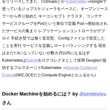
をリリースしてきた、CGroupsとか
Kubernetes
→Googleで
使っているジョブスケジューラをベースに、オープンソース
で一から作り始めた キーコンセプト クラスタ、コンテナ
サービスグループをPodという単位で定義 Pod→密結合され
たサービスの集まり レプリケーションコントローラがデプ
ロイ 手続き型では無く宣言型、Configファイルで宣言した
ことを実行 サービスを定義しロードバランシングする 現在
はまだ1.0になっていないが数カ月以内になるはず
Kubernetesは
fluentd
をログコレクタとして採用 Googleが提
供するフルマネージドKubernetes →
Google Container
Engine
(GKE,GCEだとCompute Engineとかぶるから)
Docker Machineを始めるには？ by
@zembutsu
さん