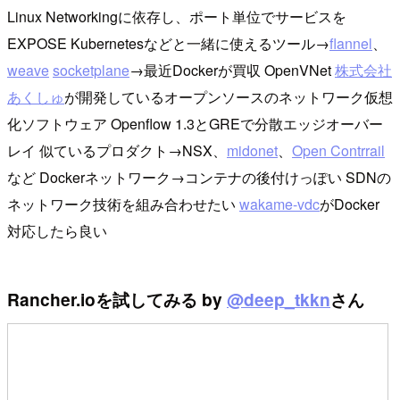
Linux Networkingに依存し、ポート単位でサービスを
EXPOSE Kubernetesなどと一緒に使えるツール→
flannel
、
weave
socketplane
→最近Dockerが買収 OpenVNet
株式会社
あくしゅ
が開発しているオープンソースのネットワーク仮想
化ソフトウェア Openflow 1.3とGREで分散エッジオーバー
レイ 似ているプロダクト→NSX、
midonet
、
Open Contrrail
など Dockerネットワーク→コンテナの後付けっぽい SDNの
ネットワーク技術を組み合わせたい
wakame-vdc
がDocker
対応したら良い
Rancher.ioを試してみる by
@deep_tkkn
さん