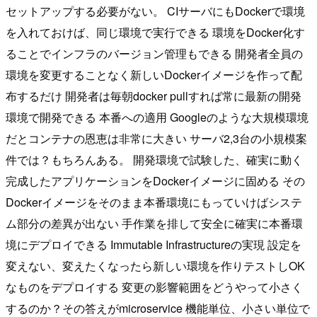
セットアップする必要がない。 CIサーバにもDockerで環境
を入れておけば、同じ環境で実行できる 環境をDocker化す
ることでインフラのバージョン管理もできる 開発者全員の
環境を変更することなく新しいDockerイメージを作って配
布するだけ 開発者は毎朝docker pullすれば常に最新の開発
環境で開発できる 本番への適用 Googleのような大規模環境
だとコンテナの恩恵は非常に大きい サーバ2,3台の小規模案
件では？もちろんある。 開発環境で試験した、確実に動く
完成したアプリケーションをDockerイメージに固める その
Dockerイメージをそのまま本番環境にもっていけばシステ
ム部分の差異が出ない 手作業を排して安全に確実に本番環
境にデプロイできる Immutable Infrastructureの実現 設定を
変えない、変えたくなったら新しい環境を作りテストしOK
なものをデプロイする 変更の影響範囲をどうやって小さく
するのか？その答えがmicroservice 機能単位、小さい単位で