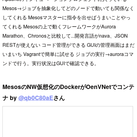
Mesos→ジョブを抽象化してどのノードで動いても関係なく
してくれる Mesosマスターに指令を出せばうまいことやっ
てくれる Mesosの上で動くフレームワークがAurora
Marathon、Chronosと比較して...開発言語がnava、JSON
RESTが使えない コード管理ができる GUIの管理画面はまだ
いまいち Vagrantで簡単に試せる ジョブの実行→auroraコマ
ンドで行う。実行状況はGUIで確認できる。
MesosのNW仮想化のDockerがOenVNetでコンテ
ナ by
@qb0C80aE
さん