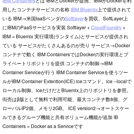
IBM Containers
とは IBMとDockerが提携、IBMがDockerを利
用したコンテナサービスの名称
IBM Bluemix
上で提供されて
いる IBM→米国IaaSベンダの
Softlayer
を買収、SoftLayer上
にIBMのPaaSサービスを実装 Softlayer +
CloudFoundry
+
IBM = Bluemix 実行環境(ランタイム)とサービスが提供され
ている サービスがたくさんあるのが売り サービス→Docker
コンテナで動く IBM ContainersではDockerの実行環境とプ
ライベートリポジトリを提供 コンテナの制御→IBM
Container Serviceが行う IBM Container Serviceを使うツー
ルがIBM Container Extention(ICE) iceコマンド。ice --localで
ローカル制御、iceだけだとBluemix上のリポジトリを参照。
衒売はβ版として無料で利用可能、最大コンテナ数8個、グ
ローバルIP2個、メモリ2GB。 ICE version2→オートスケー
ルできるグループ機能と共有ボリューム機能が追加 IB
Containers = Docker as a Serviceです