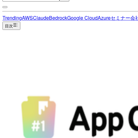
Trending
AWS
Claude
Bedrock
Google Cloud
Azure
セミナー
会
目次