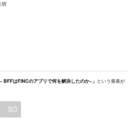
大切
 ~ BFFはFiNCのアプリで何を解決したのか~」
という発表が