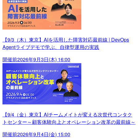
【9/3（木）東京】AIを活用した障害対応最前線 | DevOps
Agentライブデモで学ぶ、自律型運用の実践
開催前
2026年9月3日(木) 16:00
【9/4（金）東京】AIチームメイトが変える次世代コンタク
トセンター～顧客体験向上とオペレーション改革の最前線～
開催前
2026年9月4日(金) 15:00