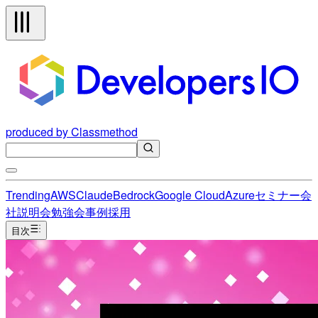
produced by Classmethod
Trending
AWS
Claude
Bedrock
Google Cloud
Azure
セミナー
会
社説明会
勉強会
事例
採用
目次