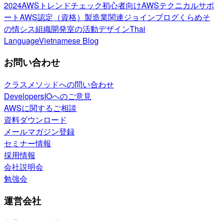
2024
AWSトレンドチェック
初心者向け
AWSテクニカルサポ
ート
AWS認定（資格）
製造業関連
ジョインブログ
くらめそ
の情シス
組織開発室の活動
デザイン
Thai
Language
Vietnamese Blog
お問い合わせ
クラスメソッドへの問い合わせ
DevelopersIOへのご意見
AWSに関するご相談
資料ダウンロード
メールマガジン登録
セミナー情報
採用情報
会社説明会
勉強会
運営会社