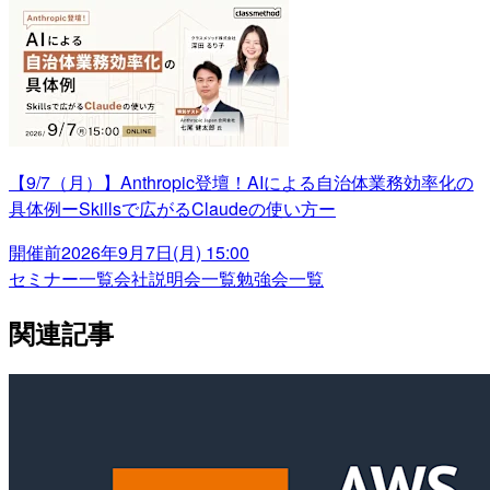
【9/7（月）】Anthropic登壇！AIによる自治体業務効率化の
具体例ーSkillsで広がるClaudeの使い方ー
開催前
2026年9月7日(月) 15:00
セミナー一覧
会社説明会一覧
勉強会一覧
関連記事