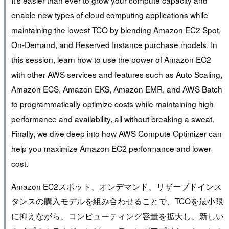
It’s easier than ever to grow your compute capacity and
enable new types of cloud computing applications while
maintaining the lowest TCO by blending Amazon EC2 Spot,
On-Demand, and Reserved Instance purchase models. In
this session, learn how to use the power of Amazon EC2
with other AWS services and features such as Auto Scaling,
Amazon ECS, Amazon EKS, Amazon EMR, and AWS Batch
to programmatically optimize costs while maintaining high
performance and availability‚ all without breaking a sweat.
Finally, we dive deep into how AWS Compute Optimizer can
help you maximize Amazon EC2 performance and lower
cost.
Amazon EC2スポット、オンデマンド、リザーブドインス
タンスの購入モデルを組み合わせることで、TCOを最小限
に抑えながら、コンピューティング容量を拡大し、新しい