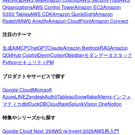
Organizations
AWS Control Tower
Amazon EC2
Amazon
S3
S3 Tables
AWS CDK
Amazon QuickSight
Amazon
Redshift
AWS Amplify
Amazon CloudFront
Amazon Connect
注目のテーマ
生成AI
MCP
ChatGPT
Claude
Amazon Bedrock
RAG
Amazon
Q
GitHub Copilot
Devin
Cursor
Obsidian
モダンデータスタック
Python
セキュリティ
PM
プロダクトやサービスで探す
Google Cloud
Microsoft
Azure
LINE
Zendesk
Auth0
Tableau
Snowflake
Alteryx
インフォ
マティカ
dbt
DuckDB
Cloudflare
Splunk
Vision One
Notion
特集やシリーズから探す
Google Cloud Next ’25
AWS re:Invent 2025
AWS再入門