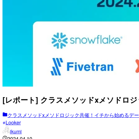
[レポート] クラスメソッドxメソドロ
クラスメソッドxメソドロジック共催！イチから始めるデー
Looker
ikumi
2024.04.10