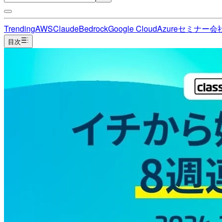
Trending
AWS
Claude
Bedrock
Google Cloud
Azure
セミナー
会
目次