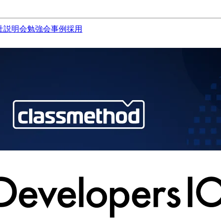
社説明会
勉強会
事例
採用