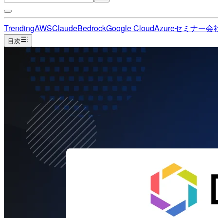
Trending
AWS
Claude
Bedrock
Google Cloud
Azure
セミナー
会
目次