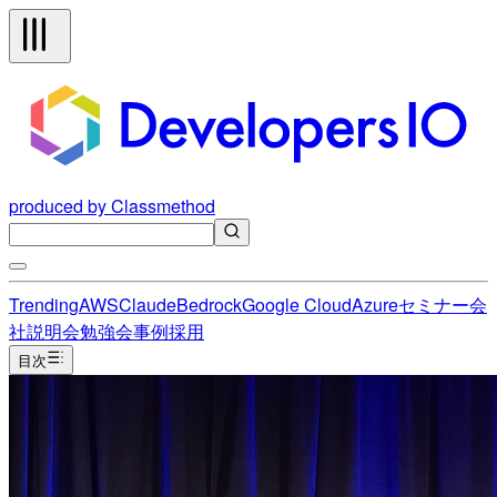
produced by Classmethod
Trending
AWS
Claude
Bedrock
Google Cloud
Azure
セミナー
会
社説明会
勉強会
事例
採用
目次