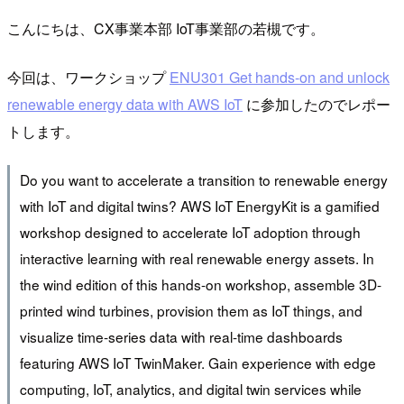
こんにちは、CX事業本部 IoT事業部の若槻です。
今回は、ワークショップ
ENU301 Get hands-on and unlock
renewable energy data with AWS IoT
に参加したのでレポー
トします。
Do you want to accelerate a transition to renewable energy
with IoT and digital twins? AWS IoT EnergyKit is a gamified
workshop designed to accelerate IoT adoption through
interactive learning with real renewable energy assets. In
the wind edition of this hands-on workshop, assemble 3D-
printed wind turbines, provision them as IoT things, and
visualize time-series data with real-time dashboards
featuring AWS IoT TwinMaker. Gain experience with edge
computing, IoT, analytics, and digital twin services while