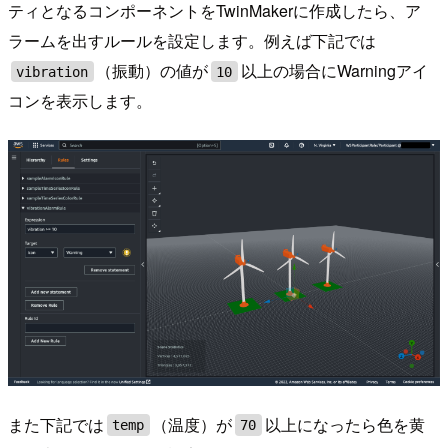
ティとなるコンポーネントをTwinMakerに作成したら、ア
ラームを出すルールを設定します。例えば下記では
（振動）の値が
以上の場合にWarningアイ
vibration
10
コンを表示します。
また下記では
（温度）が
以上になったら色を黄
temp
70