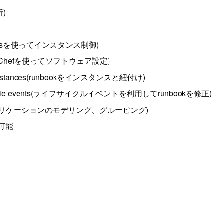
析)
(OpsWorksを使ってインスタンス制御)
nstances(Chefを使ってソフトウェア設定)
h your instances(runbookをインスタンスと紐付け)
ng life-cycle events(ライフサイクルイベントを利用してrunbookを修正)
lications(アプリケーションのモデリング、グルーピング)
理可能