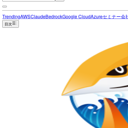
Trending
AWS
Claude
Bedrock
Google Cloud
Azure
セミナー
会
目次