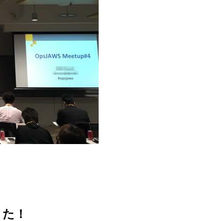
。
きた！