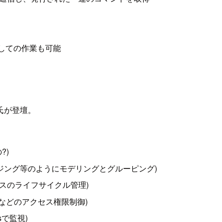
ンしての作業も可能
lan氏が登壇。
?)
s(本番、ステージング等のようにモデリングとグルーピング)
s(インスタンスのライフサイクル管理)
Hログインなどのアクセス権限制御)
ricsで監視)