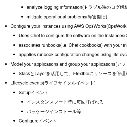
analyze logging information(トラブル時のログ解
mitigate operational problems(障害復旧)
Configure your instances using AWS OpsWorks
Uses Chef to configure the software on the i
associates runbooks(i.e. Chef cookbooks) wit
appplies runbook configuration changes usi
Model your applications and group your app
StackとLayerを活用して、Flexibleにリソースを管
Lifecycle events(ライフサイクルイベント)
Setupイベント
インスタンスブート時に毎回呼ばれる
パッケージインストール等
Configureイベント