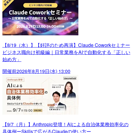
【8/19（水）】【好評のため再演】Claude Coworkセミナー
ビジネス職向け初級編｜日常業務をAIで自動化する「正しい
始め方」
開催前
2026年8月19日(水) 13:00
【9/7（月）】Anthropic登壇！AIによる自治体業務効率化の
具体例ーSkillsで広がるClaudeの使い方ー