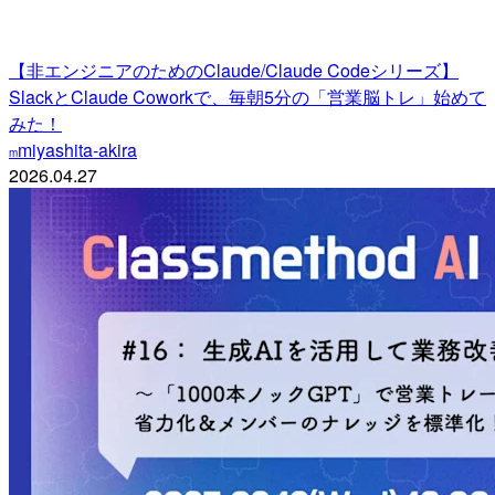
【非エンジニアのためのClaude/Claude Codeシリーズ】
SlackとClaude Coworkで、毎朝5分の「営業脳トレ」始めて
みた！
miyashita-akira
m
2026.04.27