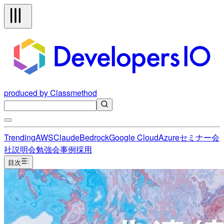
produced by Classmethod
Trending
AWS
Claude
Bedrock
Google Cloud
Azure
セミナー
会
社説明会
勉強会
事例
採用
目次