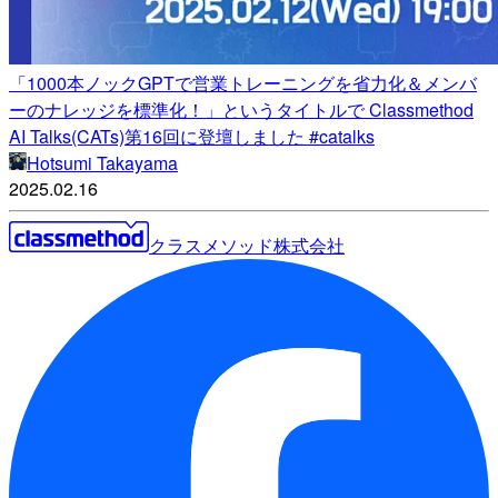
「1000本ノックGPTで営業トレーニングを省力化＆メンバ
ーのナレッジを標準化！」というタイトルで Classmethod
AI Talks(CATs)第16回に登壇しました #catalks
Hotsumi Takayama
2025.02.16
クラスメソッド株式会社