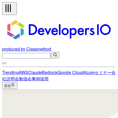
produced by Classmethod
Trending
AWS
Claude
Bedrock
Google Cloud
Azure
セミナー
会
社説明会
勉強会
事例
採用
目次