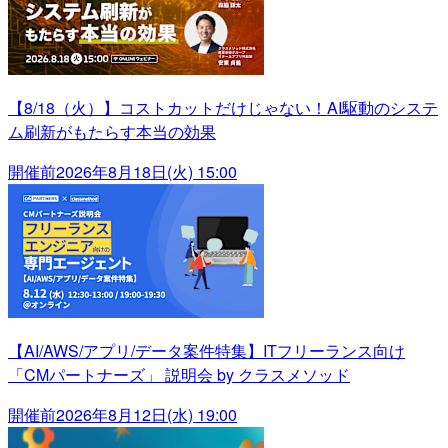
【8/18（火）】コストカットだけじゃない！AI駆動のシステ
ム刷新がもたらす本当の効果
開催前
2026年8月18日(火) 15:00
【AI/AWS/アプリ/データ案件特集】ITフリーランス向け
「CMパートナーズ」 説明会 by クラスメソッド
開催前
2026年8月12日(水) 19:00