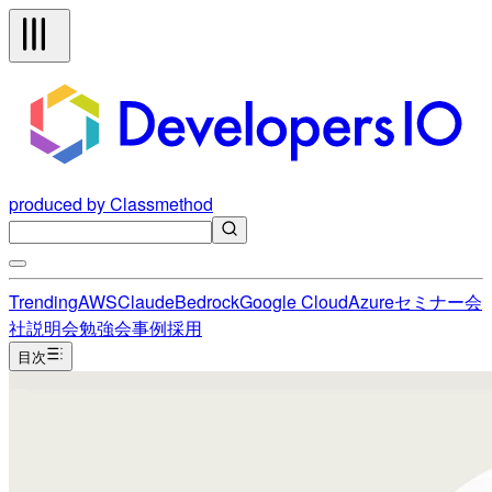
produced by Classmethod
Trending
AWS
Claude
Bedrock
Google Cloud
Azure
セミナー
会
社説明会
勉強会
事例
採用
目次