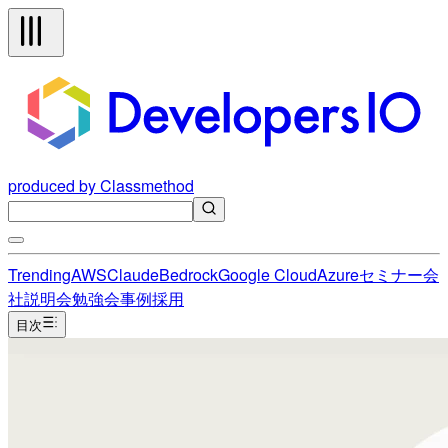
produced by Classmethod
Trending
AWS
Claude
Bedrock
Google Cloud
Azure
セミナー
会
社説明会
勉強会
事例
採用
目次