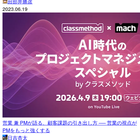
田部井勝彦
2023.06.19
営業 兼 PMが語る、顧客課題の引き出し方 ── 営業の視点が
PMをもっと強くする
日吉杏太