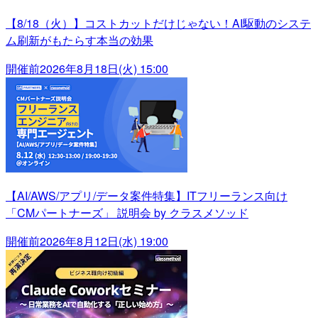
【8/18（火）】コストカットだけじゃない！AI駆動のシステ
ム刷新がもたらす本当の効果
開催前
2026年8月18日(火) 15:00
【AI/AWS/アプリ/データ案件特集】ITフリーランス向け
「CMパートナーズ」 説明会 by クラスメソッド
開催前
2026年8月12日(水) 19:00