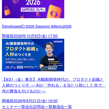
DevelopesIO 2026 Sapporo #devio2026
開催前
2026年10月9日(金) 17:50
【8/21（金）東京】 AI駆動開発時代の、プロダクト組織と
人材のつくり方 ― AIが「作れる」を当たり前にした先で、
何が勝負を分けるのか ―
開催前
2026年8月21日(金) 15:00
セミナー一覧
会社説明会一覧
勉強会一覧