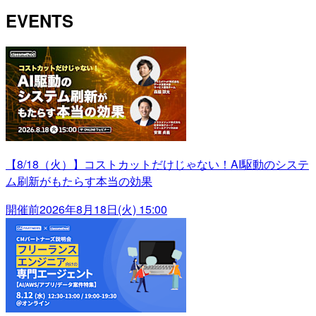
EVENTS
【8/18（火）】コストカットだけじゃない！AI駆動のシステ
ム刷新がもたらす本当の効果
開催前
2026年8月18日(火) 15:00