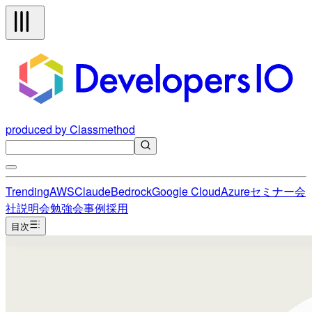
produced by Classmethod
Trending
AWS
Claude
Bedrock
Google Cloud
Azure
セミナー
会
社説明会
勉強会
事例
採用
目次