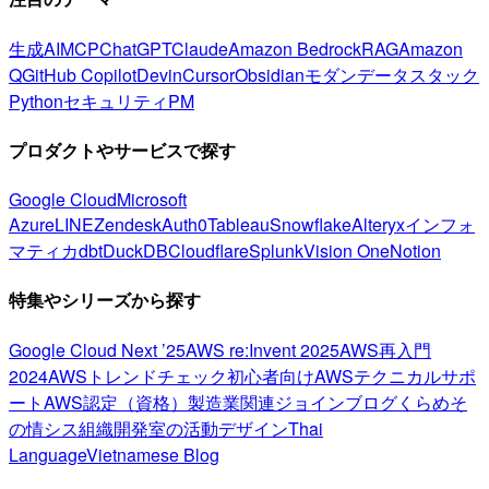
生成AI
MCP
ChatGPT
Claude
Amazon Bedrock
RAG
Amazon
Q
GitHub Copilot
Devin
Cursor
Obsidian
モダンデータスタック
Python
セキュリティ
PM
プロダクトやサービスで探す
Google Cloud
Microsoft
Azure
LINE
Zendesk
Auth0
Tableau
Snowflake
Alteryx
インフォ
マティカ
dbt
DuckDB
Cloudflare
Splunk
Vision One
Notion
特集やシリーズから探す
Google Cloud Next ’25
AWS re:Invent 2025
AWS再入門
2024
AWSトレンドチェック
初心者向け
AWSテクニカルサポ
ート
AWS認定（資格）
製造業関連
ジョインブログ
くらめそ
の情シス
組織開発室の活動
デザイン
Thai
Language
Vietnamese Blog