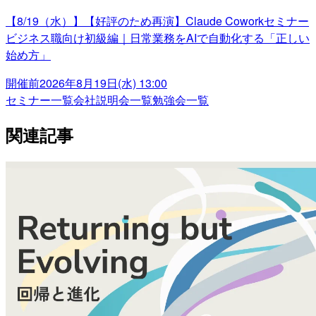
【8/19（水）】【好評のため再演】Claude Coworkセミナー
ビジネス職向け初級編｜日常業務をAIで自動化する「正しい
始め方」
開催前
2026年8月19日(水) 13:00
セミナー一覧
会社説明会一覧
勉強会一覧
関連記事