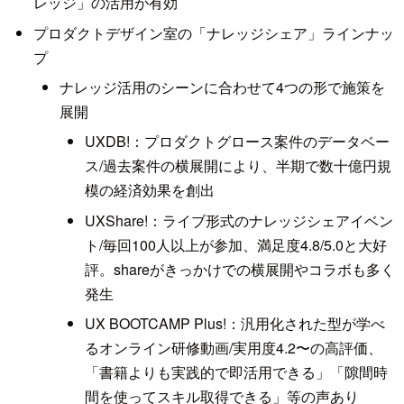
レッジ」の活用が有効
プロダクトデザイン室の「ナレッジシェア」ラインナッ
プ
ナレッジ活用のシーンに合わせて4つの形で施策を
展開
UXDB!：プロダクトグロース案件のデータベー
ス/過去案件の横展開により、半期で数十億円規
模の経済効果を創出
UXShare!：ライブ形式のナレッジシェアイベン
ト/毎回100人以上が参加、満足度4.8/5.0と大好
評。shareがきっかけでの横展開やコラボも多く
発生
UX BOOTCAMP Plus!：汎用化された型が学べ
るオンライン研修動画/実用度4.2〜の高評価、
「書籍よりも実践的で即活用できる」「隙間時
間を使ってスキル取得できる」等の声あり