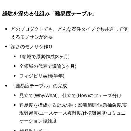
経験を深める仕組み「難易度テーブル」
どのプロダクトでも、どんな案件タイプでも共通して使
えるモノサシが必要
深さのモノサシ作り
1領域で原案作成(3ヶ月)
全領域の代表で議論(3ヶ月)
フィジビリ実施(半年)
『難易度テーブル』の完成
見立て(Why/What)、仕立て(How)のフェーズ分け
難易度を構成する6つの軸：影響範囲/課題抽象度/実
現難易度/ユースケース複雑度/仕様難易度/コミュニ
ケーション複雑度
難易度レベル