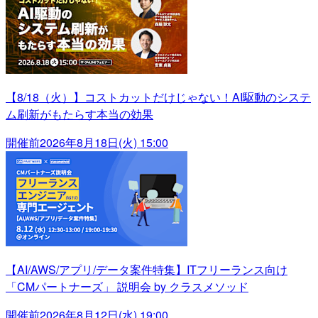
【8/18（火）】コストカットだけじゃない！AI駆動のシステ
ム刷新がもたらす本当の効果
開催前
2026年8月18日(火) 15:00
【AI/AWS/アプリ/データ案件特集】ITフリーランス向け
「CMパートナーズ」 説明会 by クラスメソッド
開催前
2026年8月12日(水) 19:00