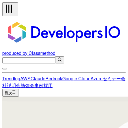
produced by Classmethod
Trending
AWS
Claude
Bedrock
Google Cloud
Azure
セミナー
会
社説明会
勉強会
事例
採用
目次