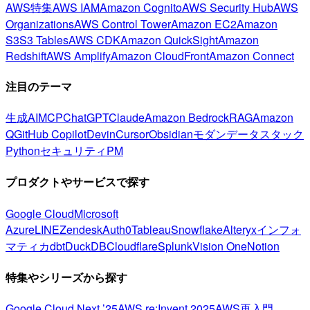
AWS特集
AWS IAM
Amazon Cognito
AWS Security Hub
AWS
Organizations
AWS Control Tower
Amazon EC2
Amazon
S3
S3 Tables
AWS CDK
Amazon QuickSight
Amazon
Redshift
AWS Amplify
Amazon CloudFront
Amazon Connect
注目のテーマ
生成AI
MCP
ChatGPT
Claude
Amazon Bedrock
RAG
Amazon
Q
GitHub Copilot
Devin
Cursor
Obsidian
モダンデータスタック
Python
セキュリティ
PM
プロダクトやサービスで探す
Google Cloud
Microsoft
Azure
LINE
Zendesk
Auth0
Tableau
Snowflake
Alteryx
インフォ
マティカ
dbt
DuckDB
Cloudflare
Splunk
Vision One
Notion
特集やシリーズから探す
Google Cloud Next ’25
AWS re:Invent 2025
AWS再入門