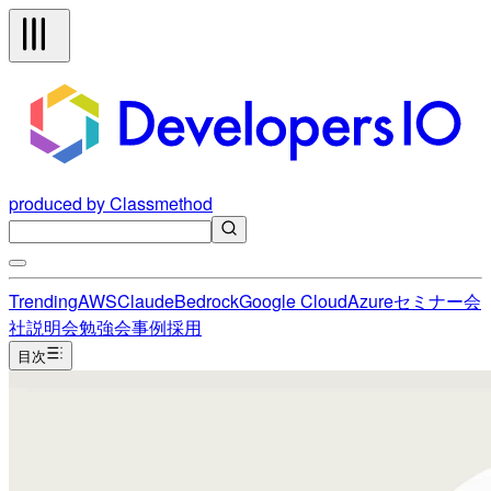
produced by Classmethod
Trending
AWS
Claude
Bedrock
Google Cloud
Azure
セミナー
会
社説明会
勉強会
事例
採用
目次