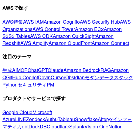
AWSで探す
AWS特集
AWS IAM
Amazon Cognito
AWS Security Hub
AWS
Organizations
AWS Control Tower
Amazon EC2
Amazon
S3
S3 Tables
AWS CDK
Amazon QuickSight
Amazon
Redshift
AWS Amplify
Amazon CloudFront
Amazon Connect
注目のテーマ
生成AI
MCP
ChatGPT
Claude
Amazon Bedrock
RAG
Amazon
Q
GitHub Copilot
Devin
Cursor
Obsidian
モダンデータスタック
Python
セキュリティ
PM
プロダクトやサービスで探す
Google Cloud
Microsoft
Azure
LINE
Zendesk
Auth0
Tableau
Snowflake
Alteryx
インフォ
マティカ
dbt
DuckDB
Cloudflare
Splunk
Vision One
Notion