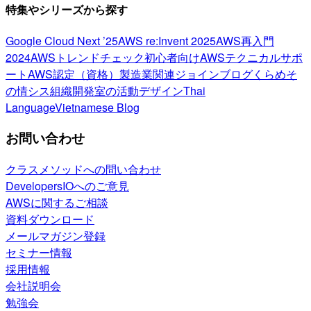
特集やシリーズから探す
Google Cloud Next ’25
AWS re:Invent 2025
AWS再入門
2024
AWSトレンドチェック
初心者向け
AWSテクニカルサポ
ート
AWS認定（資格）
製造業関連
ジョインブログ
くらめそ
の情シス
組織開発室の活動
デザイン
Thai
Language
Vietnamese Blog
お問い合わせ
クラスメソッドへの問い合わせ
DevelopersIOへのご意見
AWSに関するご相談
資料ダウンロード
メールマガジン登録
セミナー情報
採用情報
会社説明会
勉強会