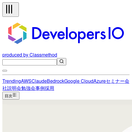
produced by Classmethod
Trending
AWS
Claude
Bedrock
Google Cloud
Azure
セミナー
会
社説明会
勉強会
事例
採用
目次