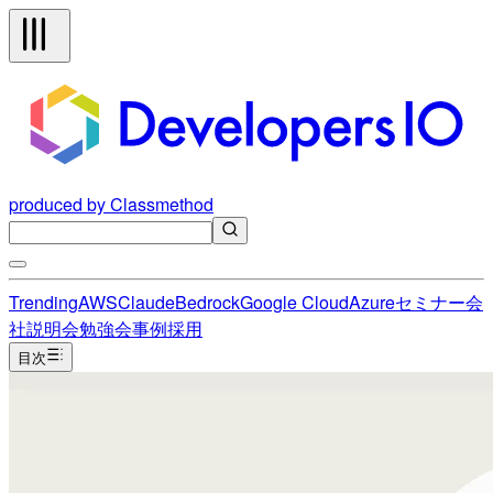
produced by Classmethod
Trending
AWS
Claude
Bedrock
Google Cloud
Azure
セミナー
会
社説明会
勉強会
事例
採用
目次