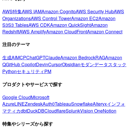
AWS特集
AWS IAM
Amazon Cognito
AWS Security Hub
AWS
Organizations
AWS Control Tower
Amazon EC2
Amazon
S3
S3 Tables
AWS CDK
Amazon QuickSight
Amazon
Redshift
AWS Amplify
Amazon CloudFront
Amazon Connect
注目のテーマ
生成AI
MCP
ChatGPT
Claude
Amazon Bedrock
RAG
Amazon
Q
GitHub Copilot
Devin
Cursor
Obsidian
モダンデータスタック
Python
セキュリティ
PM
プロダクトやサービスで探す
Google Cloud
Microsoft
Azure
LINE
Zendesk
Auth0
Tableau
Snowflake
Alteryx
インフォ
マティカ
dbt
DuckDB
Cloudflare
Splunk
Vision One
Notion
特集やシリーズから探す