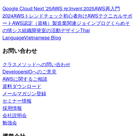
Google Cloud Next ’25
AWS re:Invent 2025
AWS再入門
2024
AWSトレンドチェック
初心者向け
AWSテクニカルサポ
ート
AWS認定（資格）
製造業関連
ジョインブログ
くらめそ
の情シス
組織開発室の活動
デザイン
Thai
Language
Vietnamese Blog
お問い合わせ
クラスメソッドへの問い合わせ
DevelopersIOへのご意見
AWSに関するご相談
資料ダウンロード
メールマガジン登録
セミナー情報
採用情報
会社説明会
勉強会