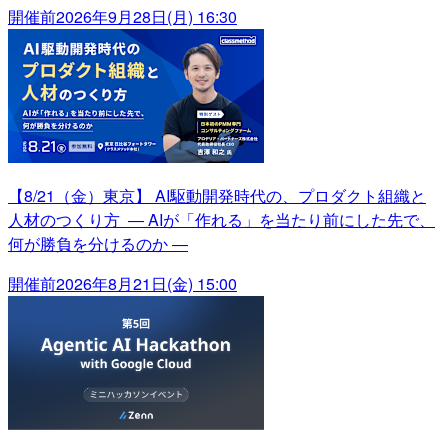
開催前
2026年9月28日(月) 16:30
【8/21（金）東京】 AI駆動開発時代の、プロダクト組織と
人材のつくり方 ― AIが「作れる」を当たり前にした先で、
何が勝負を分けるのか ―
開催前
2026年8月21日(金) 15:00