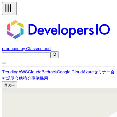
produced by Classmethod
Trending
AWS
Claude
Bedrock
Google Cloud
Azure
セミナー
会
社説明会
勉強会
事例
採用
目次