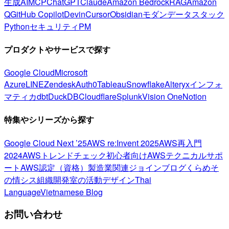
生成AI
MCP
ChatGPT
Claude
Amazon Bedrock
RAG
Amazon
Q
GitHub Copilot
Devin
Cursor
Obsidian
モダンデータスタック
Python
セキュリティ
PM
プロダクトやサービスで探す
Google Cloud
Microsoft
Azure
LINE
Zendesk
Auth0
Tableau
Snowflake
Alteryx
インフォ
マティカ
dbt
DuckDB
Cloudflare
Splunk
Vision One
Notion
特集やシリーズから探す
Google Cloud Next ’25
AWS re:Invent 2025
AWS再入門
2024
AWSトレンドチェック
初心者向け
AWSテクニカルサポ
ート
AWS認定（資格）
製造業関連
ジョインブログ
くらめそ
の情シス
組織開発室の活動
デザイン
Thai
Language
Vietnamese Blog
お問い合わせ