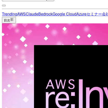
Trending
AWS
Claude
Bedrock
Google Cloud
Azure
セミナー
会
目次