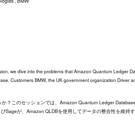
ologies , BMW
ssion, we dive into the problems that Amazon Quantum Ledger 
ase. Customers BMW, the UK government organization Driver an
ッションでは、Amazon Quantum Ledger Databa
びSageが、Amazon QLDBを使用してデータの整合性を維