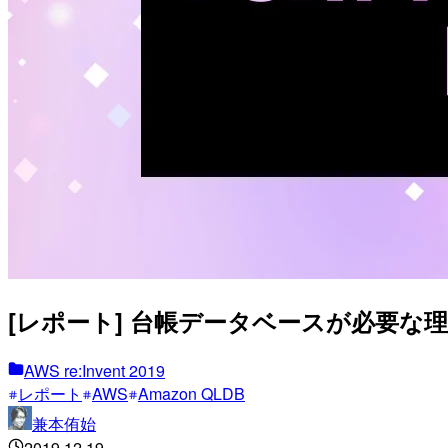
[レポート] 台帳データベースが必要な理由：B
AWS re:Invent 2019
レポート
AWS
Amazon QLDB
兼本侑始
2019.12.19