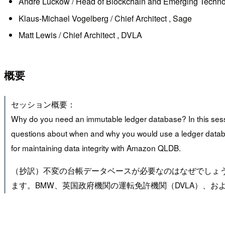
Andre Luckow / Head of Blockchain and Emerging Techn
Klaus-Michael Vogelberg / Chief Architect , Sage
Matt Lewis / Chief Architect , DVLA
概要
セッション概要：
Why do you need an immutable ledger database? In this se
questions about when and why you would use a ledger datab
for maintaining data integrity with Amazon QLDB.
（抄訳）不変の台帳データベースが必要なのはなぜでしょうか？このセ
ます。BMW、英国政府機関の運転免許機関（DVLA）、およ