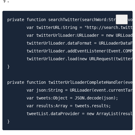
private function searchTwitter(searchWord:String):voi
	var twitterURL:String = "http://search.twitter.com/search.json?q=" + escape(searchWord);		

	var twitterUrlLoader:URLLoader = new URLLoader();

	twitterUrlLoader.dataFormat = URLLoaderDataFormat.TEXT;

	twitterUrlLoader.addEventListener(Event.COMPLETE, twitterUrlLoaderCompleteHandler);

	twitterUrlLoader.load(new URLRequest(twitterURL));

}

private function twitterUrlLoaderCompleteHandler(even
	var json:String = URLLoader(event.currentTarget).data;

	var tweets:Object = JSON.decode(json);

	var results:Array = tweets.results;

	tweetList.dataProvider = new ArrayList(results);
