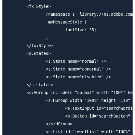
	<fx:Style>

		@namespace s "library://ns.adobe.com/flex/spark";

		.myMessageStyle {

			fontSize: 35;

		}

	</fx:Style>

	<s:states>

		<s:State name="normal" />

		<s:State name="abnormal" />

		<s:State name="disabled" />

	</s:states>

	<s:VGroup includeIn="normal" width="100%" height="100%">

		<s:HGroup width="100%" height="110" paddingBottom="30" paddingLeft="10" paddingRight="10"  paddingTop="30" verticalAlign="middle">

			<s:TextInput id="searchWordTextInput" width="100%"/>

			<s:Button id="searchButton" label="検索"/>

		</s:HGroup>

		<s:List id="tweetList" width="100%" height="100%">
