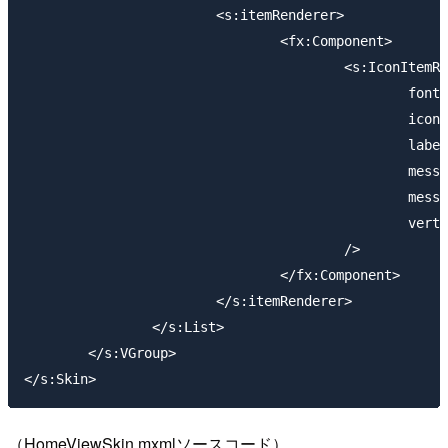
			<s:itemRenderer>

				<fx:Component>

					<s:IconItemRenderer

						fontSize="35"

						iconField="profile_image_url"

						labelField="from_user"

						messageField="text"

						messageStyleName="myMessageStyle"

						verticalAlign="top"

					/>

				</fx:Component>

			</s:itemRenderer>

		</s:List>

	</s:VGroup>

（HomeViewSkin.mxmlソースコード）