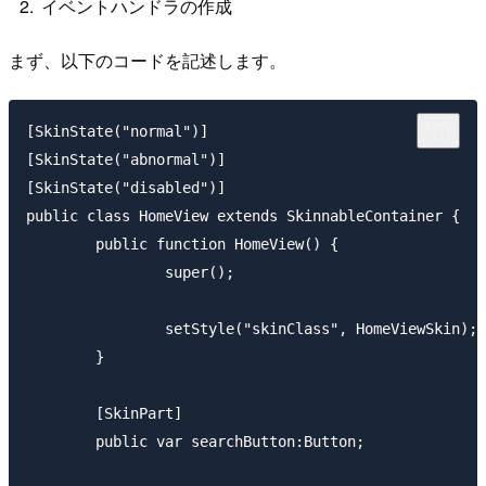
イベントハンドラの作成
まず、以下のコードを記述します。
[SkinState("normal")]

[SkinState("abnormal")]

[SkinState("disabled")]

public class HomeView extends SkinnableContainer {

	public function HomeView() {

		super();

		setStyle("skinClass", HomeViewSkin);

	}

	[SkinPart]

	public var searchButton:Button;
