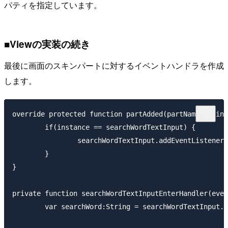
パティを指定しています。
■Viewの実装の続き
最後に画面のスキンパートに対するイベントハンドラを作成
します。
override protected function partAdded(partName:String,
	if(instance == searchWordTextInput) {

		searchWordTextInput.addEventListener(FlexEvent.ENTER, searchWordTextInputEnterHandler);

	}

}

private function searchWordTextInputEnterHandler(even
	var searchWord:String = searchWordTextInput.text;
