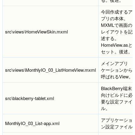
今回作成するア
プリの本体。
MXMLで画面の
src\views\HomeViewSkin.mxml
レイアウトを記
述する。
HomeView.asと
セット。後述。
メインアプリ
src\views\MonthlyIO_03_ListHomeView.mxml
ケーションから
呼ばれるView。
BlackBerry端末
向けビルドに必
src\blackberry-tablet.xml
要な設定ファイ
ル。
アプリケーショ
MonthlyIO_03_List-app.xml
ン設定ファイル