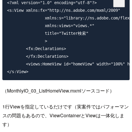
<?xml version="1.0" encoding="utf-8"?>

<s:View xmlns:fx="http://ns.adobe.com/mxml/2009" 

		xmlns:s="library://ns.adobe.com/flex/spark" 

		xmlns:views="views.*"

		title="Twitter検索" 

		>

	<fx:Declarations>

	</fx:Declarations>

	<views:HomeView id="homeView" width="100%" height="100%" />

（MonthlyIO_03_ListHomeView.mxmlソースコード）
1行Viewを指定しているだけです（実案件ではパフォーマン
スの問題もあるので、ViewContainerとViewは一体化しま
す）