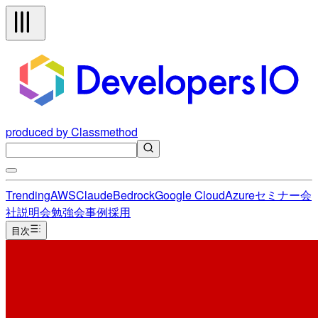
produced by Classmethod
Trending
AWS
Claude
Bedrock
Google Cloud
Azure
セミナー
会
社説明会
勉強会
事例
採用
目次