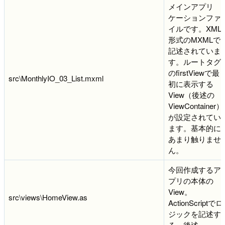
メインアプリ
ケーションファ
イルです。XML
形式のMXMLで
記述されていま
す。ルートタグ
のfirstViewで最
src\MonthlyIO_03_List.mxml
初に表示する
View（後述の
ViewContainer）
が設定されてい
ます。基本的に
あまり触りませ
ん。
今回作成するア
プリの本体の
View。
src\views\HomeView.as
ActionScriptでロ
ジックを記述す
る。後述。