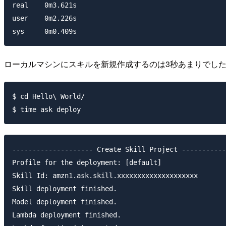
real	0m3.621s

user	0m2.226s

ローカルマシンにスキルを新規作成するのは3秒あまりでし
$ cd Hello\ World/

-------------------- Create Skill Project -----------
Profile for the deployment: [default]

Skill Id: amzn1.ask.skill.xxxxxxxxxxxxxxxxxxxx

Skill deployment finished.

Model deployment finished.

Lambda deployment finished.
