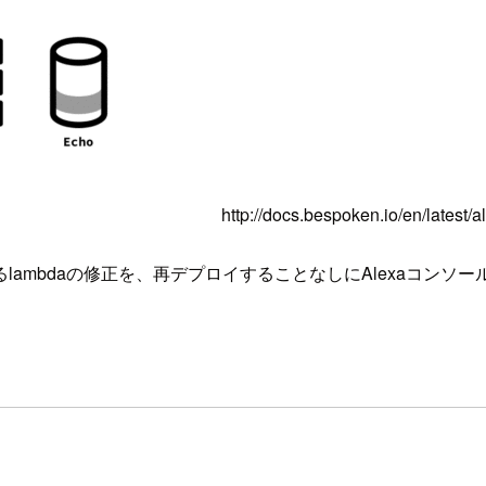
http://docs.bespoken.io/en/lates
ambdaの修正を、再デプロイすることなしにAlexaコンソ