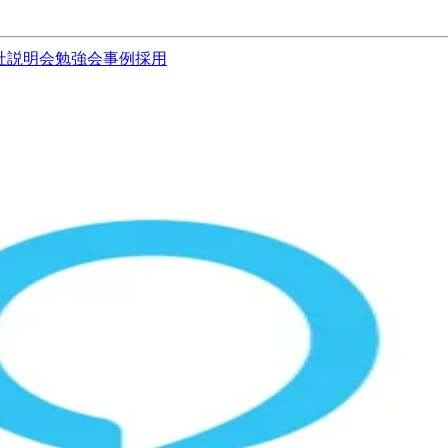
社説明会
勉強会
事例
採用