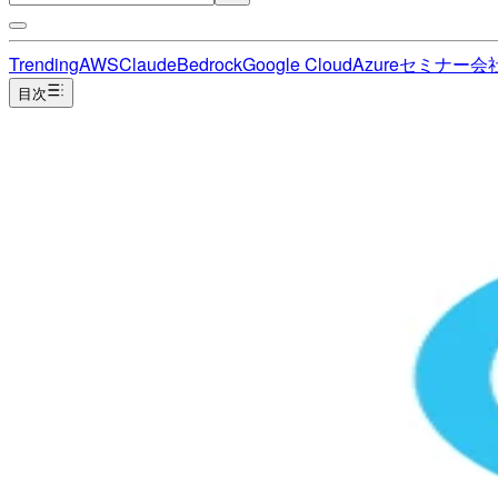
Trending
AWS
Claude
Bedrock
Google Cloud
Azure
セミナー
会
目次