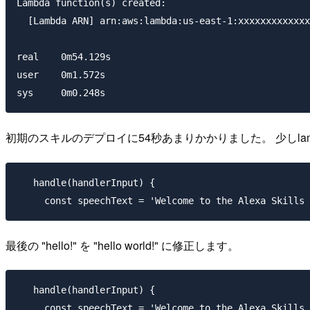
Lambda function(s) created:

  [Lambda ARN] arn:aws:lambda:us-east-1:xxxxxxxxxxxxx
real	0m54.129s

user	0m1.572s

初期のスキルのデプロイに54秒あまりかかりました。 少しla
   handle(handlerInput) {

最後の "hello!" を "hello world!" に修正します。
   handle(handlerInput) {
