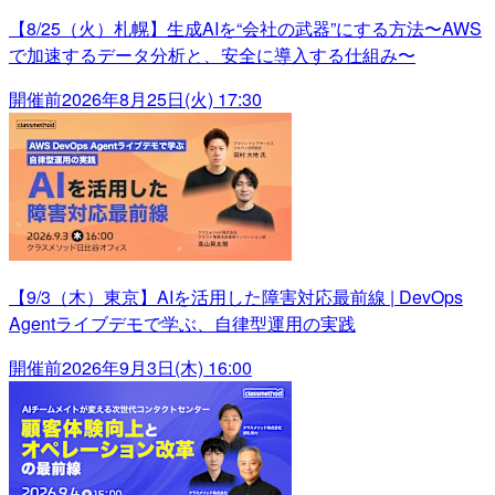
【8/25（火）札幌】生成AIを“会社の武器”にする方法〜AWS
で加速するデータ分析と、安全に導入する仕組み〜
開催前
2026年8月25日(火) 17:30
【9/3（木）東京】AIを活用した障害対応最前線 | DevOps
Agentライブデモで学ぶ、自律型運用の実践
開催前
2026年9月3日(木) 16:00