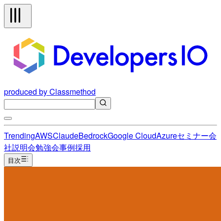
produced by Classmethod
Trending
AWS
Claude
Bedrock
Google Cloud
Azure
セミナー
会
社説明会
勉強会
事例
採用
目次