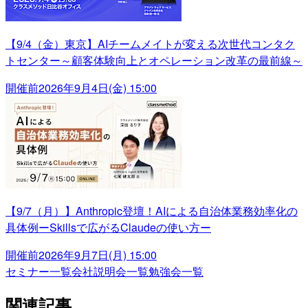
【9/4（金）東京】AIチームメイトが変える次世代コンタク
トセンター～顧客体験向上とオペレーション改革の最前線～
開催前
2026年9月4日(金) 15:00
【9/7（月）】Anthropic登壇！AIによる自治体業務効率化の
具体例ーSkillsで広がるClaudeの使い方ー
開催前
2026年9月7日(月) 15:00
セミナー一覧
会社説明会一覧
勉強会一覧
関連記事