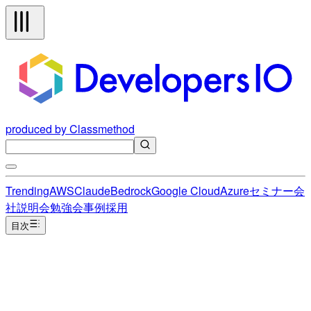
produced by Classmethod
Trending
AWS
Claude
Bedrock
Google Cloud
Azure
セミナー
会
社説明会
勉強会
事例
採用
目次