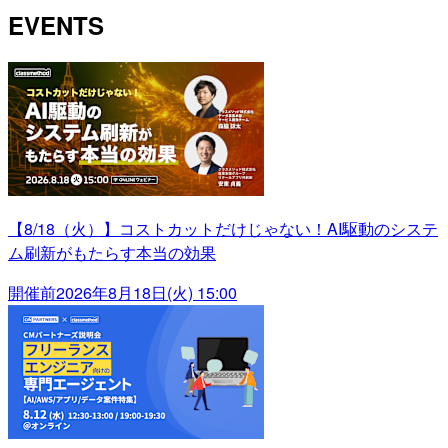
EVENTS
【8/18（火）】コストカットだけじゃない！AI駆動のシステ
ム刷新がもたらす本当の効果
開催前
2026年8月18日(火) 15:00