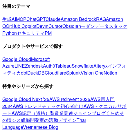
注目のテーマ
生成AI
MCP
ChatGPT
Claude
Amazon Bedrock
RAG
Amazon
Q
GitHub Copilot
Devin
Cursor
Obsidian
モダンデータスタック
Python
セキュリティ
PM
プロダクトやサービスで探す
Google Cloud
Microsoft
Azure
LINE
Zendesk
Auth0
Tableau
Snowflake
Alteryx
インフォ
マティカ
dbt
DuckDB
Cloudflare
Splunk
Vision One
Notion
特集やシリーズから探す
Google Cloud Next ’25
AWS re:Invent 2025
AWS再入門
2024
AWSトレンドチェック
初心者向け
AWSテクニカルサポ
ート
AWS認定（資格）
製造業関連
ジョインブログ
くらめそ
の情シス
組織開発室の活動
デザイン
Thai
Language
Vietnamese Blog