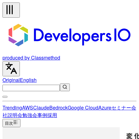
produced by Classmethod
Original
English
Trending
AWS
Claude
Bedrock
Google Cloud
Azure
セミナー
会
社説明会
勉強会
事例
採用
目次