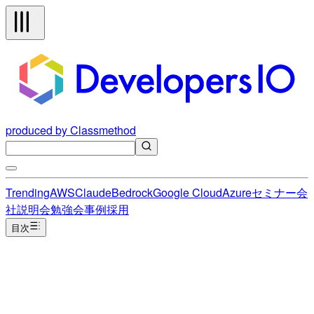
produced by Classmethod
Trending
AWS
Claude
Bedrock
Google Cloud
Azure
セミナー
会
社説明会
勉強会
事例
採用
目次