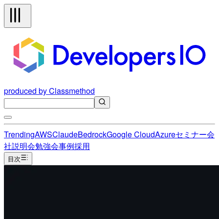
produced by Classmethod
Trending
AWS
Claude
Bedrock
Google Cloud
Azure
セミナー
会
社説明会
勉強会
事例
採用
目次