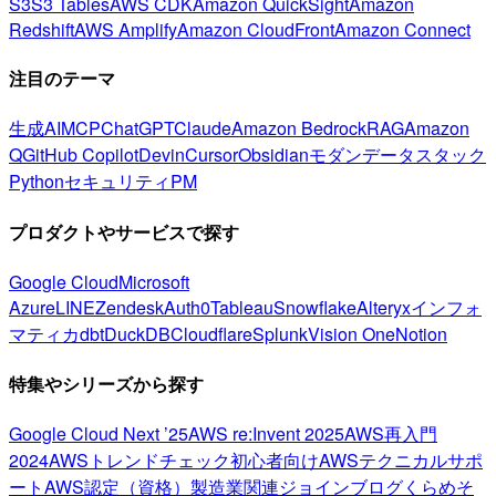
S3
S3 Tables
AWS CDK
Amazon QuickSight
Amazon
Redshift
AWS Amplify
Amazon CloudFront
Amazon Connect
注目のテーマ
生成AI
MCP
ChatGPT
Claude
Amazon Bedrock
RAG
Amazon
Q
GitHub Copilot
Devin
Cursor
Obsidian
モダンデータスタック
Python
セキュリティ
PM
プロダクトやサービスで探す
Google Cloud
Microsoft
Azure
LINE
Zendesk
Auth0
Tableau
Snowflake
Alteryx
インフォ
マティカ
dbt
DuckDB
Cloudflare
Splunk
Vision One
Notion
特集やシリーズから探す
Google Cloud Next ’25
AWS re:Invent 2025
AWS再入門
2024
AWSトレンドチェック
初心者向け
AWSテクニカルサポ
ート
AWS認定（資格）
製造業関連
ジョインブログ
くらめそ