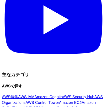
主なカテゴリ
AWSで探す
AWS特集
AWS IAM
Amazon Cognito
AWS Security Hub
AWS
Organizations
AWS Control Tower
Amazon EC2
Amazon