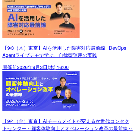
【9/3（木）東京】AIを活用した障害対応最前線 | DevOps
Agentライブデモで学ぶ、自律型運用の実践
開催前
2026年9月3日(木) 16:00
【9/4（金）東京】AIチームメイトが変える次世代コンタク
トセンター～顧客体験向上とオペレーション改革の最前線～