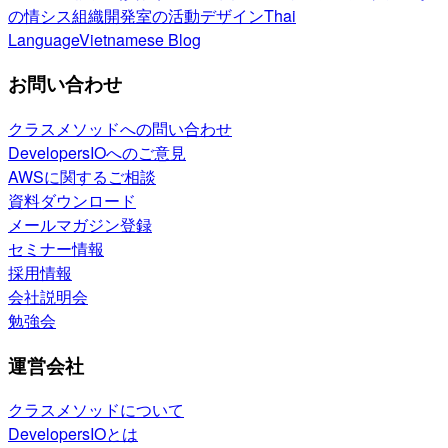
の情シス
組織開発室の活動
デザイン
Thai
Language
Vietnamese Blog
お問い合わせ
クラスメソッドへの問い合わせ
DevelopersIOへのご意見
AWSに関するご相談
資料ダウンロード
メールマガジン登録
セミナー情報
採用情報
会社説明会
勉強会
運営会社
クラスメソッドについて
DevelopersIOとは